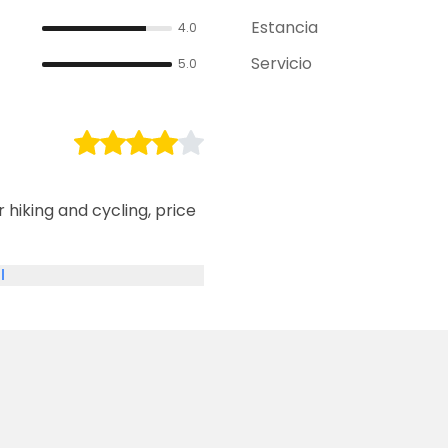
Estancia
4.0
Servicio
5.0
r hiking and cycling, price
l