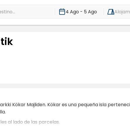
stino...
4 Ago - 5 Ago
Alojam
tik
rkki Kökar Majliden. Kökar es una pequeña isla pertenec
la.
s al lado de las parcelas.