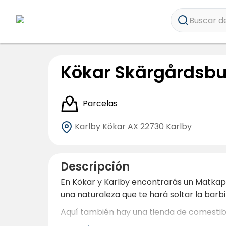
Buscar de
Kökar Skärgårdsbu
Parcelas
Karlby Kökar AX
22730 Karlby
Descripción
En Kökar y Karlby encontrarás un Matkapa
una naturaleza que te hará soltar la barbil
Aquí también hay una tienda de comestible