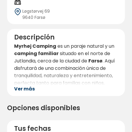
Løgstørvej 69
9640 Farsø
Descripción
Myrhøj Camping
es un paraje natural y un
camping familiar
situado en el norte de
Jutlandia, cerca de la ciudad de
Farsø
. Aquí
disfrutará de una combinación única de
tranquilidad, naturaleza y entretenimiento,
perfecta tanto para familias con niños,
Ver más
como para parejas y personas mayores. El
camping está dispuesto alrededor de un
hermoso
lago
y, gracias a las numerosas
Opciones disponibles
parcelas amplias
para tiendas de
campaña, caravanas y autocaravanas, así
as como a sus acogedoras
cabañas y
Tus fechas