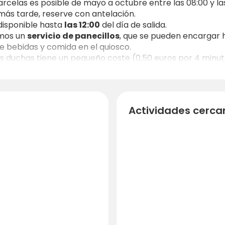
rcelas es posible de mayo a octubre entre las 08:00 y las
 más tarde, reserve con antelación.
disponible hasta
las 12:00
del día de salida.
mos un
servicio de panecillos
, que se pueden encargar ha
 bebidas y comida en el quiosco.
 las duchas tiene un pequeño coste (0,50 euros por 4 minut
de las zonas, aunque la disponibilidad puede variar debid
ilar bicicletas o
bicicletas eléctricas por 20 euros al d
, pero no están permitidos en determinadas zonas (instala
o, tarjetas EC, Mastercard y Visa
.
Actividades cerca
spete las horas de descanso de
22:00 a 07:00
para garant
aturaleza en
Naturcamping Meyersgrund
, ¡le esperamo