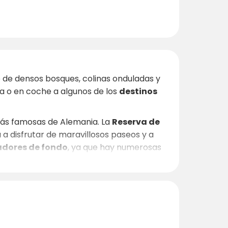
o de densos bosques, colinas onduladas y
ta o en coche a algunos de los
destinos
más famosas de Alemania. La
Reserva de
 a disfrutar de maravillosos paseos y a
adores de fondo
, ya que hay numerosas
Erfurt (a unos 50 km)
, donde podrá
ajarse, puede darse un capricho en uno de
ías y tiendas. Las acogedoras cervecerías