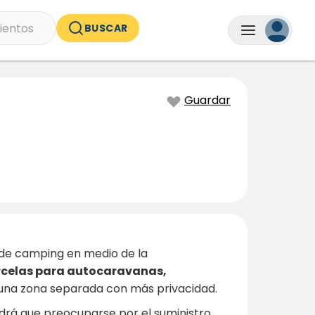
ientos
BUSCAR
Guardar
s de camping en medio de la
celas para autocaravanas,
n una zona separada con más privacidad.
ndrá que preocuparse por el suministro