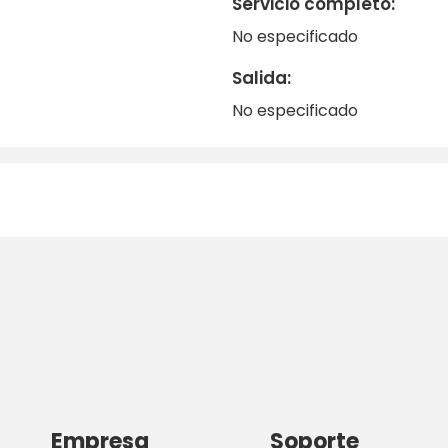
Servicio completo:
reado.
No especificado
Salida:
No especificado
Empresa
Soporte