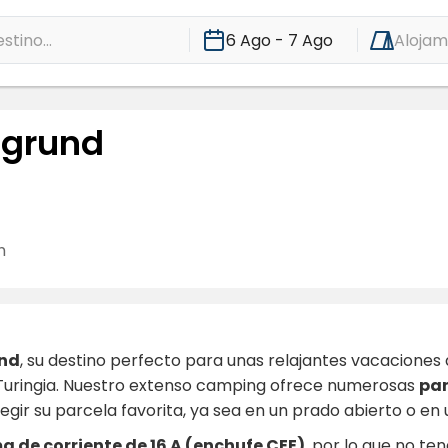
stino...
6 Ago - 7 Ago
Alojam
sgrund
h
nd
, su destino perfecto para unas relajantes vacacione
Turingia. Nuestro extenso camping ofrece numerosas
par
legir su parcela favorita, ya sea en un prado abierto o e
a de corriente de 16 A (enchufe CEE)
, por lo que no te