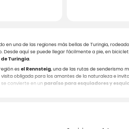
do en una de las regiones más bellas de Turingia, rodead
 Desde aquí se puede llegar fácilmente a pie, en bicicle
 de Turingia
.
región es
el Rennsteig
, una de las rutas de senderismo 
isita obligada para los amantes de la naturaleza e invita
ón se convierte en un
paraíso para esquiadores y esqui
squí
en las inmediaciones.
na visita las históricas ciudades de
Ilmenau (a 15 km) y 
seos y especialidades regionales. Si lo que busca es rel
 unos minutos en coche, encontrará restaurantes, cafeter