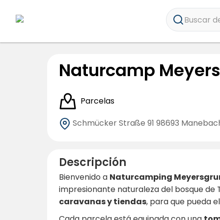
Buscar de
Naturcamp Meyer
Parcelas
Schmücker Straße 91
98693 Manebac
Descripción
Bienvenido a
Naturcamping Meyersgru
impresionante naturaleza del bosque de 
caravanas y tiendas
, para que pueda e
Cada parcela está equipada con una
tom