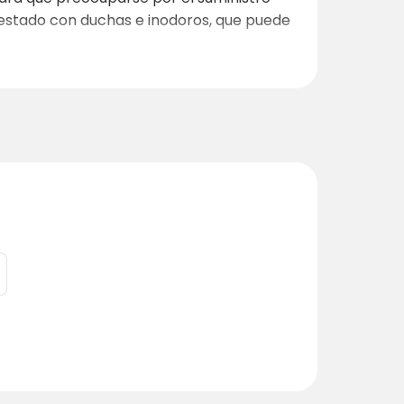
estado con duchas e inodoros, que puede
llos
por las mañanas y un
pequeño
das por la naturaleza
y la posibilidad de
 pueden darse un capricho con un
masaje
itud, pero se aplican normas especiales en
erfecta de comodidad y acampada cerca de