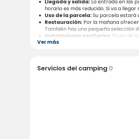
Llegada y salida:
La entrada en las pa
horario es más reducido. Si va a llegar
Uso de la parcela:
Su parcela estará 
Restauración:
Por la mañana ofrece
También hay una pequeña selección de
Instalaciones sanitarias
: El uso de
Ver más
Wi-Fi:
Hay Wi-Fi de pago en la mayoría 
Instalaciones de ocio:
Se pueden alqu
Mascotas:
Los perros son bienvenidos
Formas de pago:
Aceptamos
efectiv
Servicios del camping
0
Periodos de descanso:
Por favor, re
los huéspedes.
Disfrute de sus vacaciones cerca de la n