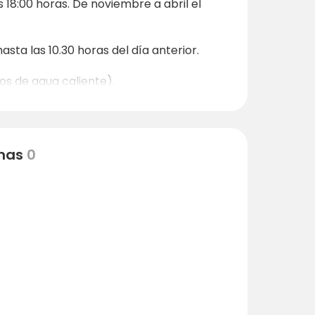
 18:00 horas. De noviembre a abril el
sta las 10.30 horas del día anterior.
os de agua caliente).
o a la densidad del bosque.
ía
. Se requiere un depósito de 200 euros.
ciones sanitarias, casa de vacaciones 1).
nas
0
izar una estancia relajante para todos
s!