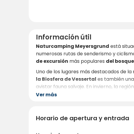
Información útil
Naturcamping Meyersgrund
está situa
numerosas rutas de senderismo y ciclismo.
de excursión
más populares
del bosque
Uno de los lugares más destacados de la 
la Biosfera de Vessertal
es también una v
avistar fauna salvaje. En invierno, la regi
pistas de esquí de fondo y pistas de e
Ver más
Para los amantes de la cultura, merecen u
descubrir pintorescos cascos antiguos, mu
Horario de apertura y entrada
los muchos
balnearios de la zona
.
En los pueblos de los alrededores, a sólo