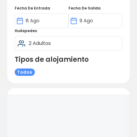
de una estancia cómoda sea cual sea su
Fecha De Entrada
Fecha De Salida
elección. El camping cuenta con
instalaciones sanitarias modernas y limpias,
incluidas duchas y aseos, para garantizar su
Huéspedes
comodidad durante toda su estancia. El
camping también ofrece una serie de
chalés que se pueden reservar fácilmente a
Tipos de alojamiento
continuación.
Explora la naturaleza de los alrededores y
Todos
descubre la hermosa campiña de
Västmanland. Norbergs Camping está
cerca de varias rutas de senderismo y
carriles bici, lo que le permitirá explorar la
zona y disfrutar de la hermosa naturaleza.
Los aficionados a la pesca podrán lanzar su
sedal en uno de los lagos cercanos y
relajarse junto al agua.