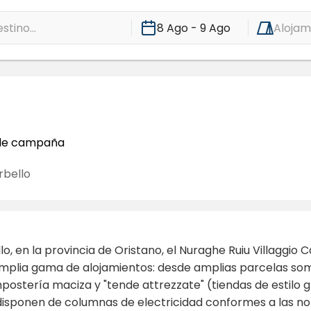
stino...
8 Ago - 9 Ago
Alojam
 de campaña
rbello
lo, en la provincia de Oristano, el Nuraghe Ruiu Villaggi
mplia gama de alojamientos: desde amplias parcelas so
stería maciza y "tende attrezzate" (tiendas de estilo 
y disponen de columnas de electricidad conformes a las no