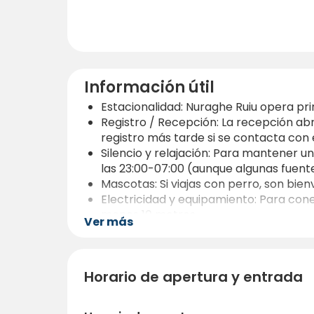
Información útil
Estacionalidad: Nuraghe Ruiu opera pr
Registro / Recepción: La recepción abr
registro más tarde si se contacta con 
Silencio y relajación: Para mantener u
las 23:00-07:00 (aunque algunas fuente
Mascotas: Si viajas con perro, son bien
Electricidad y equipamiento: Para con
menos 10 metros.
Ver más
Disponibilidad de la piscina: La piscina 
Información útil para familias: Los ni
Valores sostenibles y tranquilos: Los p
Horario de apertura y entrada
agua, y un ambiente tranquilo-, lo que 