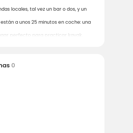
as locales, tal vez un bar o dos, y un
 están a unos 25 minutos en coche: una
ugar perfecto para practicar kayak,
 desde el camping puede llegar a playas
asar un tranquilo día de playa.
rurales ofrecen formas tranquilas de
nas
0
e conserjería) del camping puede organizar
rmas, historia rural), naturaleza (lago,