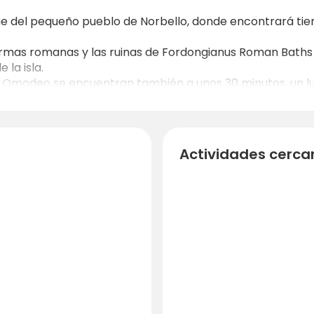
he del pequeño pueblo de Norbello, donde encontrará tiend
 termas romanas y las ruinas de Fordongianus Roman Baths
la isla.
go Omodeo se encuentran también a unos 30 minutos, un l
la naturaleza y la observación de aves.
 costa oeste de Cerdeña están a poca distancia en coche:
inuri (≈ 25-30 km), ideal para tomar el sol, hacer surf o p
rutas locales a pie o en bicicleta por tranquilos caminos 
Actividades cerca
lrededores de Norbello. El "Activity Point" (mostrador d
turísticas en función de sus intereses.
 libremente sus días: una mezcla de cultura (antiguas te
lcance de la mano) y auténtica sencillez sarda.