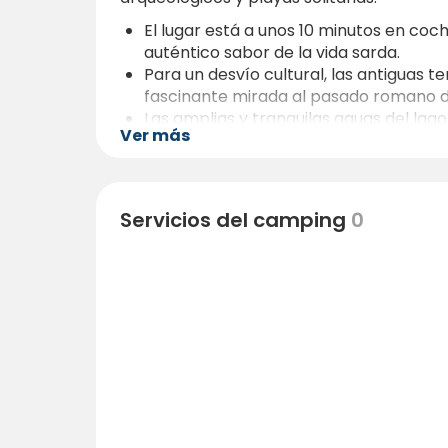
El lugar está a unos 10 minutos en coc
auténtico sabor de la vida sarda.
Para un desvío cultural, las antiguas
fascinante mirada al pasado romano de 
Las amplias y tranquilas aguas del la
Ver más
piragüismo o simplemente disfrutar de 
Si le apetece el mar, las playas de la
como la playa de Santa Caterina di Pitt
Para aventuras más en el interior, las 
Servicios del camping
0
explorar el paisaje montañoso de los a
excursiones, paseos y recomendaciones 
Con el camping como base, podrá organizar
colinas, campo), mar (playas y costa al a