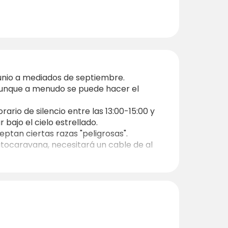
junio a mediados de septiembre.
, aunque a menudo se puede hacer el
rio de silencio entre las 13:00-15:00 y
bajo el cielo estrellado.
eptan ciertas razas "peligrosas".
utocaravana, necesitará un cable de al
 tiempo lo permite.
s por uno de sus padres o un tutor legal.
ara la electricidad y el calentamiento del
ecian la sostenibilidad y la calma.