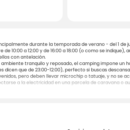
incipalmente durante la temporada de verano - del 1 de 
e de 10:00 a 12:00 y de 16:00 a 18:00 (o como se indique)
ellos con antelación.
n ambiente tranquilo y reposado, el camping impone un hora
s dicen que de 23:00-12:00), perfecto si buscas descansar 
venidos, pero deben llevar microchip o tatuaje, y no se ac
ectarse a la electricidad en una parcela de caravana o a
suele estar abierta del 1 de junio al 10 de septiembre, si el
ños son bienvenidos, pero los menores deben ir acompañado
ropietarios valoran la atención ecológica -energía solar p
la convierte en una gran elección para los viajeros que apr