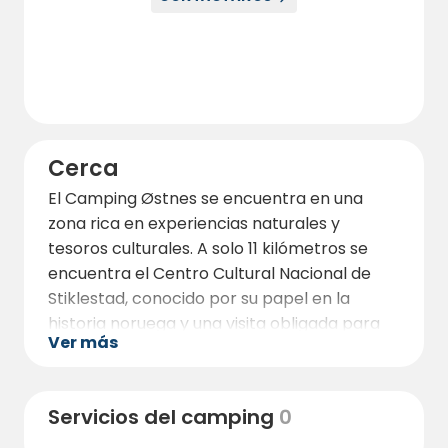
Cerca
El Camping Østnes se encuentra en una
zona rica en experiencias naturales y
tesoros culturales. A solo 11 kilómetros se
encuentra el Centro Cultural Nacional de
Stiklestad, conocido por su papel en la
historia noruega y una visita obligada para
Ver más
quienes deseen aprender más sobre la
Batalla de Stiklestad y Olaf el Santo.
Aquí también se realizan diversas
Servicios del camping
0
actividades culturales, representaciones