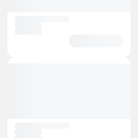
pueden adquirir pases de pesca diarios en el
camping, y quienes deseen una experiencia
de pesca exclusiva también pueden alquilar
toda la zona para la pesca privada del
salmón. El Camping Østnes también ofrece
servicio de catering para grupos más
grandes, como pescadores y peregrinos, lo
que lo convierte en una excelente opción
para quienes buscan una estancia
agradable y acogedora.