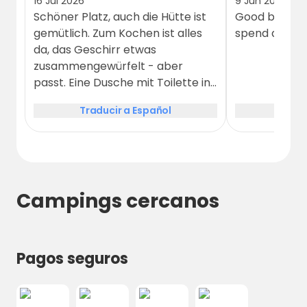
16 Jul 2026
9 Jun 2026
Schöner Platz, auch die Hütte ist
Good bed, and
gemütlich. Zum Kochen ist alles
spend a night
da, das Geschirr etwas
zusammengewürfelt - aber
passt. Eine Dusche mit Toilette in
einem Raum auf dem Platz ist
Traducir a Español
Tradu
wenig, da man um auf die Toilette
zu können evtl. warten muss bis
jemand geduscht hat.
Campings cercanos
Pagos seguros