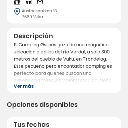
Austnesbakkan 18
7660 Vuku
Descripción
El Camping Østnes goza de una magnífica
ubicación a orillas del río Verdal, a solo 300
metros del pueblo de Vuku, en Trøndelag.
Este pequeño pero encantador camping es
perfecto para quienes buscan una
experiencia tranquila y pintoresca en pleno
Ver más
paraíso de la pesca del salmón.
Con su ubicación única en el centro de la
Opciones disponibles
historia noruega y cerca de Stiklestad,
Østnes Camping ofrece una oportunidad
fantástica para los entusiastas de la cultura
Tus fechas
y la naturaleza.