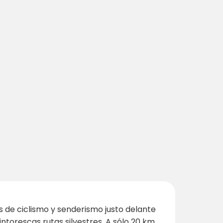
as de ciclismo y senderismo justo delante
intorescas rutas silvestres. A sólo 20 km