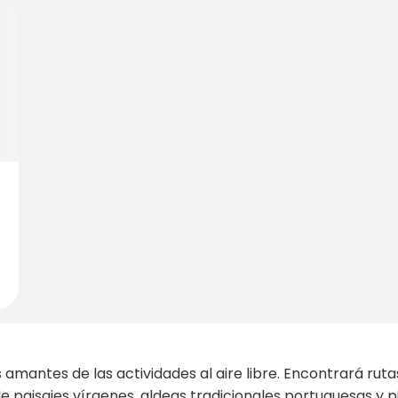
 amantes de las actividades al aire libre. Encontrará rut
e paisajes vírgenes, aldeas tradicionales portuguesas y p