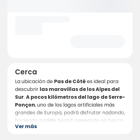
Cerca
La ubicación de
Pas de Côté
es ideal para
descubrir
las maravillas de los Alpes del
Sur
.
A pocos kilómetros del lago de Serre-
Ponçon
, uno de los lagos artificiales más
grandes de Europa, podrá disfrutar nadando,
haciendo paddle board, paseando en barco
Ver más
o tumbándose en la playa.
Para los amantes de la naturaleza y el