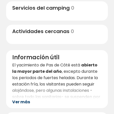
senderismo, los senderos señalizados de los
Servicios del camping
0
alrededores le llevarán a través de bosques
de pinos, miradores e impresionantes
pastos de montaña. Los ciclistas también
Actividades cercanas
0
estarán encantados con las legendarias
rutas del Tour de Francia.
Las
ciudades de Gap y Embrun
están a
menos de 30 minutos en coche y ofrecen
Información útil
restaurantes, mercados locales, bares y
El yacimiento de Pas de Côté está
abierto
tiendas
para mejorar su estancia. En
la mayor parte del año
, excepto durante
invierno, hay varias
estaciones de esquí
a
los periodos de fuertes heladas. Durante la
poca distancia para un día de esquí o
estación fría, los visitantes pueden seguir
raquetas de nieve.
alojándose, pero algunas instalaciones -
sobre todo las sanitarias- se suspenden por
Ver más
razones técnicas relacionadas con las
heladas.