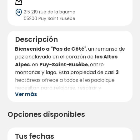
215 219 rue de la baume
05200 Puy Saint Eusèbe
Descripción
Bienvenido a "Pas de Côté
", un remanso de
paz enclavado en el corazón de
los Altos
Alpes
, en
Puy-Saint-Eusèbe
, entre
montañas y lago. Esta propiedad de casi
3
hectáreas ofrece a todos el espacio que
necesitan para relajarse, respirar y
Ver más
aprovechar al máximo la naturaleza que la
rodea.
Tanto
si viaja en
furgoneta,
autocaravana o tienda de campaña
,
Opciones disponibles
encontrará aquí un lugar ideal para una
escapada rejuvenecedora lejos del bullicio.
Tus fechas
Las parcelas
no están delimitadas
, por lo