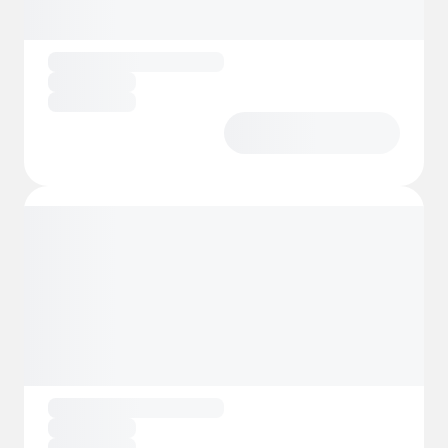
ideal para refrescarse o para realizar
emocionantes paseos a remo y pescar en el
Peene. El lago Kummerow, uno de los más
grandes de Mecklemburgo, también está
cerca y es un paraíso para los amantes de
los deportes acuáticos. Ya sea relax o
aventura, aquí todos encontrarán la
combinación perfecta para sus vacaciones.