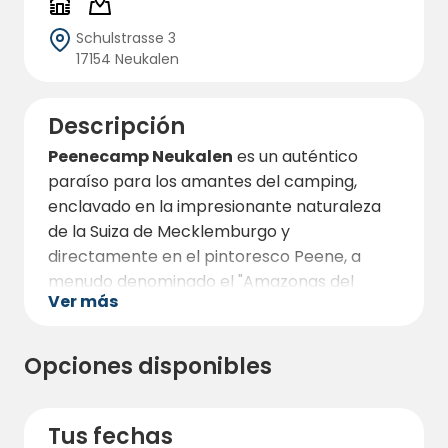
Schulstrasse 3
17154 Neukalen
Descripción
Peenecamp Neukalen
es un auténtico
paraíso para los amantes del camping,
enclavado en la impresionante naturaleza
de la Suiza de Mecklemburgo y
directamente en el pintoresco Peene, a
menudo denominado el "Amazonas del
Ver más
Norte". Con una superficie de unos
25.000
m²
, el camping ofrece amplias parcelas
para tiendas, caravanas y autocaravanas,
Opciones disponibles
equipadas con modernas conexiones de
electricidad, agua, aguas residuales y
antenas parabólicas. Hay conexión Wi-Fi
Tus fechas