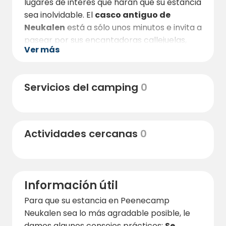
lugares de interés que harán que su estancia
sea inolvidable. El
casco antiguo de
Neukalen
está a sólo unos minutos e invita a
pasear por sus encantadoras callejuelas,
Ver más
restaurantes y cafeterías. La conocida
discoteca "Erlebniswelt Neukalen" está a
sólo 5 minutos a pie y ofrece
Servicios del camping
0
entretenimiento para jóvenes y mayores.
Los amantes de la naturaleza quedarán
encantados con la riqueza de los
Actividades cercanas
0
alrededores: Haga una excursión en bicicleta
por los lagos de los alrededores o
contemple castores y martines pescadores
a lo largo del río Peene. El cercano
lago
Información útil
Kummerow
es ideal para navegar, remar y
nadar. Los excursionistas pueden explorar
Para que su estancia en Peenecamp
las onduladas colinas y bosques de la Suiza
Neukalen sea lo más agradable posible, le
de Mecklemburgo y disfrutar de la rica flora
damos algunos consejos prácticos:
Se