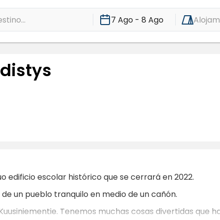
stino...
7 Ago - 8 Ago
Alojam
hdistys
o edificio escolar histórico que se cerrará en 2022.
o de un pueblo tranquilo en medio de un cañón.
e Kuusiniementie. Tenemos muchas cosas divertidas que h