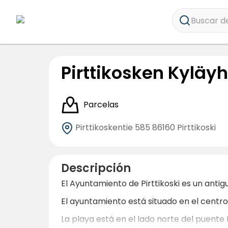
Buscar de
Pirttikosken Kyläy
Parcelas
Pirttikoskentie 585
86160 Pirttikoski
Descripción
El Ayuntamiento de Pirttikoski es un antigu
El ayuntamiento está situado en el centr
La playa está en el lado norte del puent