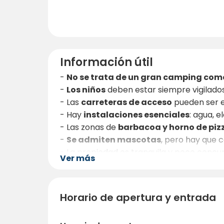
Información útil
-
No se trata de un gran camping com
-
Los niños
deben estar siempre vigilados 
- Las
carreteras de acceso
pueden ser e
- Hay
instalaciones esenciales
: agua, e
- Las zonas de
barbacoa y horno de piz
-
Se admiten mascotas
, pero hay que c
- La propiedad es tranquila y poco concu
Ver más
- Para
restaurantes, tiendas y bares
, 
- Las noches pueden ser
frescas en el 
Este es un lugar para viajeros que buscan
Horario de apertura y entrada
espere más: reserve su estancia hoy 