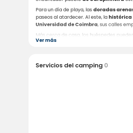
Para un día de playa, las
doradas arenas
paseos al atardecer. Al este, la
históric
Universidad de Coimbra
, sus calles em
Más cerca de casa, los huéspedes pueden 
Ver más
caballo
por prados abiertos. Los merend
reflexión.
Tanto si pasa el día en la costa, recorri
Servicios del camping
0
vino local, la Quinta da Colina dos Moutin