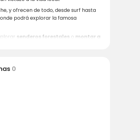
e, y ofrecen de todo, desde surf hasta
donde podrá explorar la famosa
xplorar
senderos forestales
o
montar a
frutales invitan a la relajación y la
ándose bajo el alcornoque con una copa de
nas
0