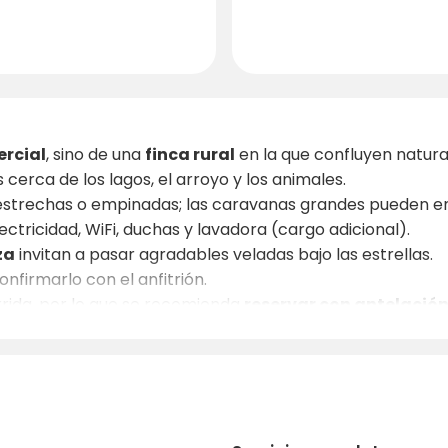
ercial
, sino de una
finca rural
en la que confluyen natural
cerca de los lagos, el arroyo y los animales.
strechas o empinadas; las caravanas grandes pueden enc
lectricidad, WiFi, duchas y lavadora (cargo adicional).
za
invitan a pasar agradables veladas bajo las estrellas.
onfirmarlo con el anfitrión.
rrida, por lo que se recomienda
reservar con antelació
diríjase a Carapinheira (5 min) o a
Figueira da Foz
y
Coi
campo
, así que hay que llevar ropa adecuada.
paz, autenticidad y una auténtica experiencia rural
mismo
y viva el corazón de Portugal en estado puro.