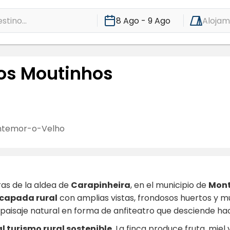
stino...
8 Ago - 9 Ago
Alojam
dos Moutinhos
ntemor-o-Velho
ras de la aldea de
Carapinheira
, en el municipio de
Mont
scapada rural
con amplias vistas, frondosos huertos y mu
paisaje natural en forma de anfiteatro que desciende ha
al turismo rural sostenible
. La finca produce fruta, mie