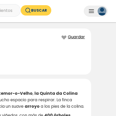
ientos
BUSCAR
Guardar
emor-o-Velho
,
la Quinta da Colina
cho espacio para respirar. La finca
cia un suave
arroyo
a los pies de la colina.
l y viñedos, con más de
400 árboles