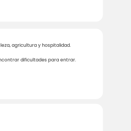
eza, agricultura y hospitalidad.
ontrar dificultades para entrar.
n
.
mbra
para más variedad.
. Si le suena a su tipo de escapada,
no