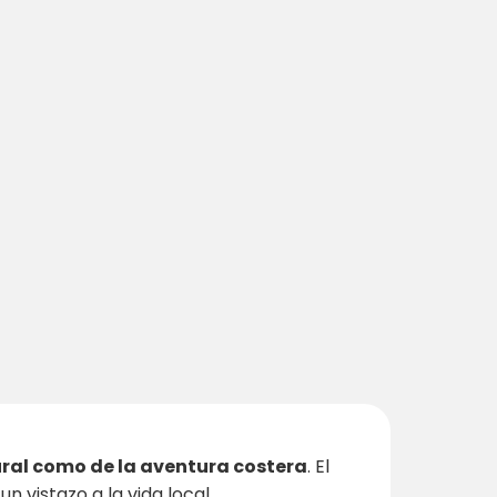
ural como de la aventura costera
. El
 vistazo a la vida local.