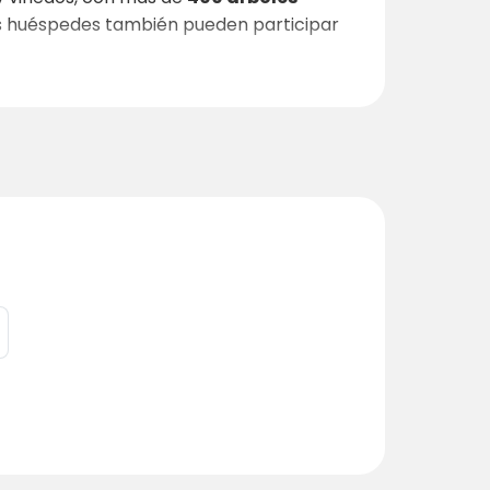
os huéspedes también pueden participar
autocaravana y campistas
que buscan
ble
,
WiFi de fibra óptica
,
duchas de
mpartida, con
barbacoa y mesas de
el río, encontrará un
establo con seis
es pueden tomar clases de equitación o
cerdos salvajes, avestruces, ciervos,
 crean una sensación constante de conexión
 rodeado de naturaleza
, Quinta da Colina