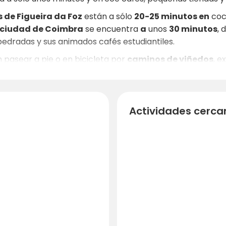
 de Figueira da Foz
están a sólo
20-25 minutos en
coch
a ciudad de Coimbra
se encuentra
a
unos
30 minutos
, 
pedradas y sus animados cafés estudiantiles.
pasear a pie o en bicicleta por
caminos de viñedos
, e
eros junto al
arroyo
y los rincones tranquilos bajo árboles 
endo las joyas culturales de Coimbra o simplemente relaj
Actividades cerca
hos es su
base perfecta entre el campo y la costa
.