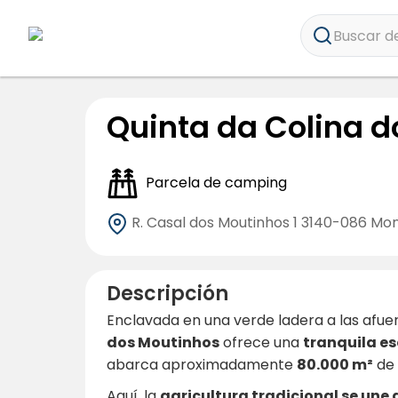
Buscar de
Quinta da Colina 
Parcela de camping
R. Casal dos Moutinhos 1
3140-086 Mo
Descripción
Enclavada en una verde ladera a las afue
dos Moutinhos
ofrece una
tranquila e
abarca aproximadamente
80.000 m²
de 
Aquí, la
agricultura tradicional se une 