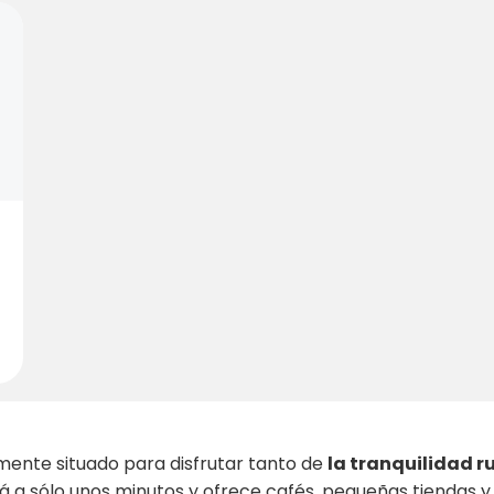
mente situado para disfrutar tanto de
la tranquilidad r
á a sólo unos minutos y ofrece cafés, pequeñas tiendas y un