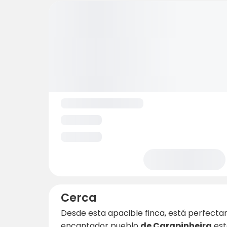
Cerca
Desde esta apacible finca, está perfecta
encantador pueblo
de Carapinheira
est