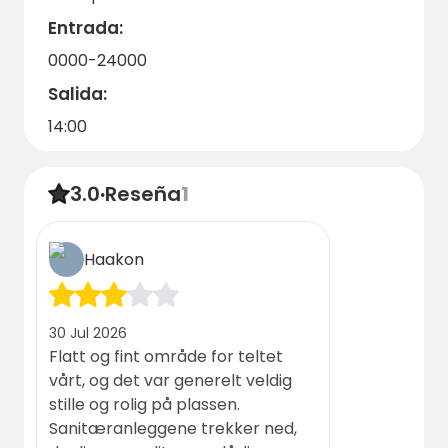
Entrada:
0000-24000
Salida:
14:00
3.0
·
Reseña
1
Haakon
30 Jul 2026
Flatt og fint område for teltet
vårt, og det var generelt veldig
stille og rolig på plassen.
Sanitæranleggene trekker ned,