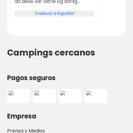
da disse var slitne og dårlig
vasket. Helt kurant sted for en
Traducir a Español
natt eller to, men en viss
oppgradering anbefales.
Campings cercanos
Pagos seguros
Empresa
Prensa y Medios