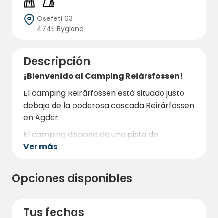
Osefeti 63
4745 Bygland
Descripción
¡Bienvenido al Camping Reiårsfossen!
El camping Reirårfossen está situado justo
debajo de la poderosa cascada Reirårfossen
en Agder.
El camping dispone de una pista de
Ver más
aterrizaje de 600 metros y ofrece parcelas
para acampar y tiendas de campaña con
electricidad.
Opciones disponibles
Tus fechas