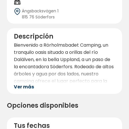
Ängsbacksvägen 1
815 76 Söderfors
Descripción
Bienvenido a Rörholmsbadet Camping, un
tranquilo oasis situado a orillas del río
Dalälven, en la bella Uppland, a un paso de
la encantadora Söderfors. Rodeado de altos
árboles y agua por dos lados, nuestro
camping ofrece el lugar perfecto para la
Ver más
relajación y la aventura.
También existe la posibilidad de nadar en la
Opciones disponibles
piscina, alquilar un kayak y SUP, pista de tenis
o jugar al minigolf y a la petanca. No dude en
dar un paseo hasta nuestra hermosa casa
Tus fechas
solariega, tomar una copa en el salón o