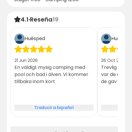
4.1
·
Reseña
19
Huésped
Huésped
21 Jun 2026
26 Oct 2025
En väldigt mysig camping med
Trevlig person
pool och bad i älven. Vi kommer
var de enda
tillbaka inom kort
de gav oss d
Traducir a Español
Tradu