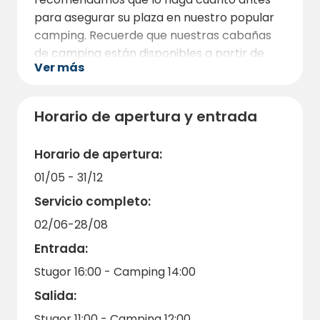
También se pueden dar relajantes paseos
para asegurar su plaza en nuestro popular
por las orillas del río Dalälven o explorar los
camping. Recuerde que nuestras cabañas
bosques y reservas naturales de los
de camping están disponibles a partir de
alrededores.
Ver más
mayo y podrá disfrutar de una estancia
confortable con todas las comodidades que
necesite.
Horario de apertura y entrada
Esperamos darle la bienvenida a
Rörholmsbadet Camping para que disfrute
Horario de apertura:
de una experiencia memorable y relajante a
01/05 - 31/12
orillas del Dalälven.
Servicio completo:
02/06-28/08
Entrada:
Stugor 16:00 - Camping 14:00
Salida:
Stugor 11:00 - Camping 12:00