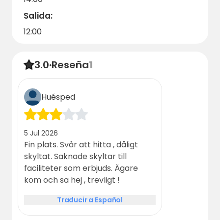
Salida:
12:00
3.0
·
Reseña
1
Huésped
5 Jul 2026
Fin plats. Svår att hitta , dåligt
skyltat. Saknade skyltar till
faciliteter som erbjuds. Ägare
kom och sa hej , trevligt !
Traducir a Español