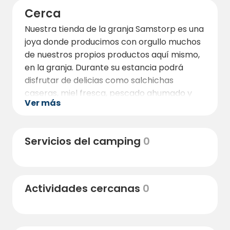
Cerca
Nuestra tienda de la granja Samstorp es una
joya donde producimos con orgullo muchos
de nuestros propios productos aquí mismo,
en la granja. Durante su estancia podrá
disfrutar de delicias como salchichas
caseras, miel fresca, pescado ahumado y
Ver más
otras exquisiteces. Para garantizar la
máxima calidad de nuestros productos
cárnicos, también disponemos de nuestro
Servicios del camping
0
propio matadero.
Nos esforzamos por ofrecer una experiencia
diversa a nuestros visitantes y organizamos
Actividades cercanas
0
diversos eventos en la granja con artistas de
renombre. En estas veladas, le invitamos a
disfrutar de un bufé de barbacoa con todos
los derechos. Déjese llevar por la música, la