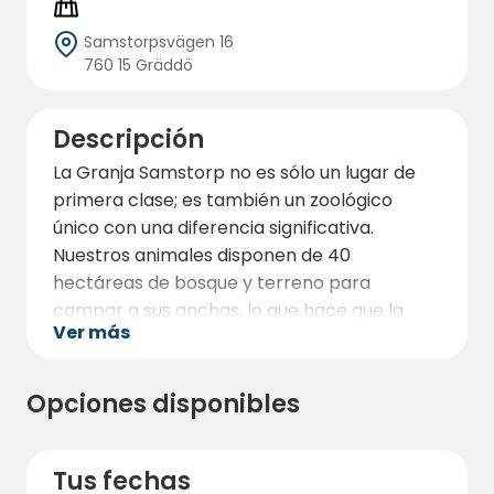
Samstorpsvägen 16
760 15 Gräddö
Descripción
La Granja Samstorp no es sólo un lugar de
primera clase; es también un zoológico
único con una diferencia significativa.
Nuestros animales disponen de 40
hectáreas de bosque y terreno para
campar a sus anchas, lo que hace que la
Ver más
experiencia aquí sea única. Una
característica extraordinaria con nosotros
es la oportunidad de participar en un safari,
Opciones disponibles
algo poco frecuente en Suecia.
Nuestro camping está estratégicamente
Tus fechas
situado a unos 24 kilómetros al este de