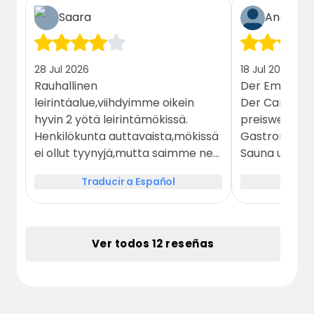
Saara
Anett
28 Jul 2026
18 Jul 2026
Rauhallinen
Der Empfang 
leirintäalue,viihdyimme oikein
Der Camping
hyvin 2 yötä leirintämökissä.
preiswert und
Henkilökunta auttavaista,mökissä
Gastronomie 
ei ollut tyynyjä,mutta saimme ne
Sauna uvm. D
ilman lisähintaa,koska oli omat
aber die Matr
Traducir a Español
Tradu
tyynynpäälliset. En osaa sanoa
Hütte waren 
kuuluuko mökeissä olla
den komplet
peitot,meillä oli omat
Rückenschmer
makuupussit.
Einrichtunge
Ver todos 12 reseñas
schmutzig und