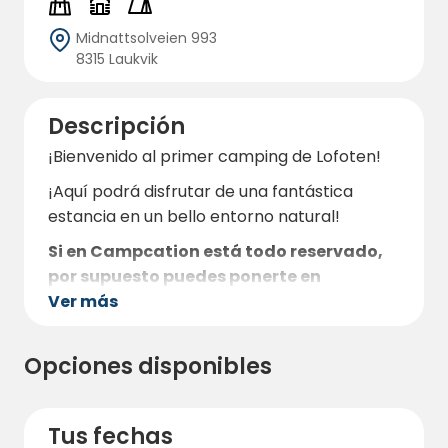
Midnattsolveien 993
8315 Laukvik
Descripción
¡Bienvenido al primer camping de Lofoten!
¡Aquí podrá disfrutar de una fantástica
estancia en un bello entorno natural!
Si en Campcation está todo reservado,
por supuesto puedes ponerte en
Ver más
contacto directamente con el camping,
ya que puede que haya más plazas y
cabañas disponibles para reservar.
Opciones disponibles
La naturaleza y la ubicación de este
hermoso camping lo convierten
Tus fechas
rápidamente en un lugar favorito para