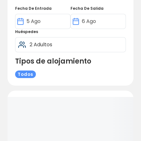
bicicleta. Bienvenido a descubrir un oasis de
Fecha De Entrada
Fecha De Salida
paz en medio del hermoso paisaje de
Södermanland.
Huéspedes
Tipos de alojamiento
Todos