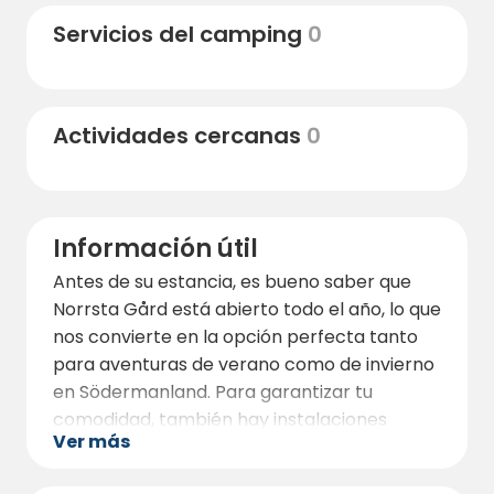
magníficas rutas de senderismo y ciclismo
Servicios del camping
0
que le llevarán a través de hermosas
reservas naturales y pintorescos paisajes.
No deje de descubrir lugares de interés
histórico como las piedras rúnicas y la
Actividades cercanas
0
hermosa iglesia de Aspö, todos a poca
distancia en bicicleta del camping.
Información útil
Antes de su estancia, es bueno saber que
Norrsta Gård está abierto todo el año, lo que
nos convierte en la opción perfecta tanto
para aventuras de verano como de invierno
en Södermanland. Para garantizar tu
comodidad, también hay instalaciones
Ver más
cercanas que contribuyen a una estancia
agradable y sin complicaciones. No olvide