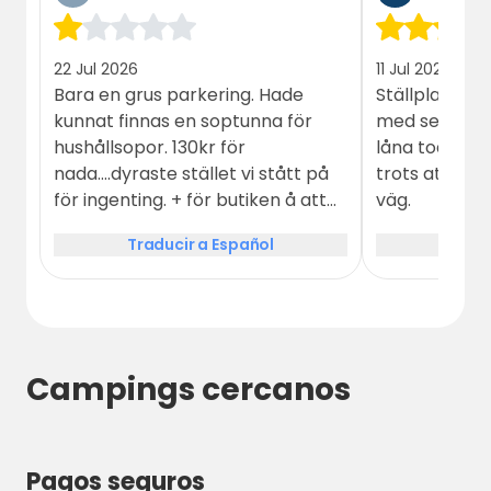
22 Jul 2026
11 Jul 2025
Bara en grus parkering. Hade
Ställplats br
kunnat finnas en soptunna för
med servering
hushållsopor. 130kr för
låna toalett.
nada....dyraste stället vi stått på
trots att stä
för ingenting. + för butiken å att
väg.
kunna tanka iallafall.
Traducir a Español
Tradu
Campings cercanos
Pagos seguros