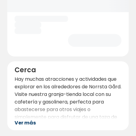
Cerca
Hay muchas atracciones y actividades que
explorar en los alrededores de Norrsta Gård.
Visite nuestra granja-tienda local con su
cafetería y gasolinera, perfecta para
abastecerse para otros viajes o
simplemente para disfrutar de una taza de
Ver más
café mientras disfruta del ambiente rural.
Para los aventureros, la zona ofrece