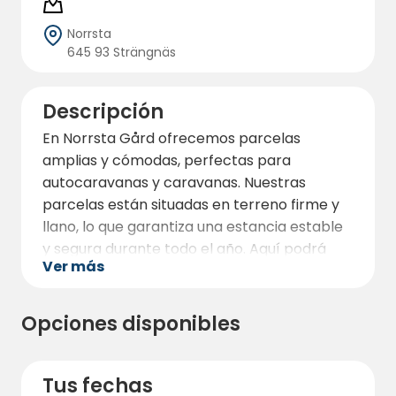
Norrsta
645 93 Strängnäs
Descripción
En Norrsta Gård ofrecemos parcelas
amplias y cómodas, perfectas para
autocaravanas y caravanas. Nuestras
parcelas están situadas en terreno firme y
llano, lo que garantiza una estancia estable
y segura durante todo el año. Aquí podrá
Ver más
disfrutar de la paz y la tranquilidad de la
naturaleza circundante, al tiempo que tiene
la comodidad de la proximidad tanto a
Opciones disponibles
Strängnäs como a Enköping por la
carretera 55. Además, hay zonas verdes
para dar relajantes paseos a pie o en
Tus fechas