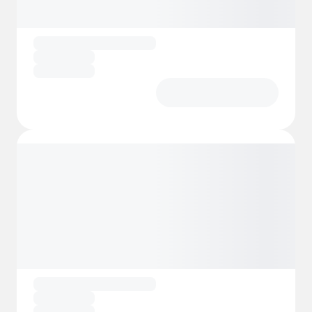
relajarte con vistas al castillo y al mar.
Durante la temporada alta, el resort
organiza una amplia gama de actividades
para todas las edades, incluyendo clases de
fitness, torneos deportivos, talleres de
manualidades, búsquedas del tesoro y
fiestas temáticas.