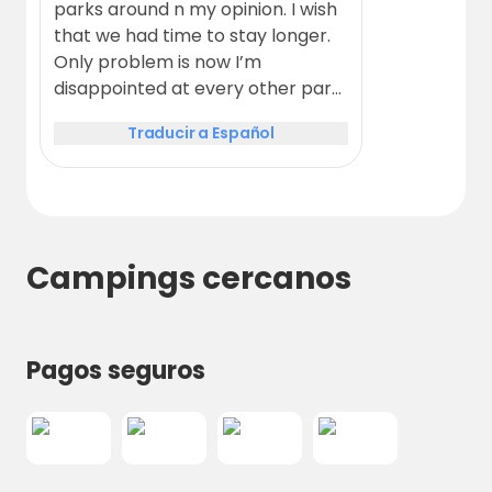
Dorada. ¡Reserva ahora y comienza a
parks around n my opinion. I wish
planear tu escapada ideal!
that we had time to stay longer.
Only problem is now I’m
disappointed at every other park
that we reach.
Traducir a Español
Campings cercanos
Pagos seguros