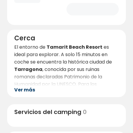
Cerca
El entorno de
Tamarit Beach Resort
es
ideal para explorar. A solo 15 minutos en
coche se encuentra la histórica ciudad de
Tarragona
, conocida por sus ruinas
romanas declaradas Patrimonio de la
Humanidad por la UNESCO. Para los
Ver más
aventureros, el parque temático
PortAventura
está a menos de media hora,
ofreciendo emociones y diversión para toda
Servicios del camping
0
la familia.
En las inmediaciones del resort, puedes
disfrutar de deportes acuáticos, paseos por