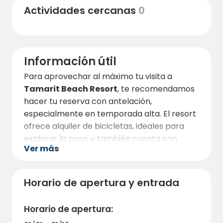
Actividades cercanas
0
la playa o una visita al
Mirador de Tamarit
para contemplar la impresionante costa.
Los alrededores están repletos de bares,
restaurantes y tiendas, todos accesibles en
Información útil
un corto trayecto a pie o en bicicleta.
Para aprovechar al máximo tu visita a
Tamarit Beach Resort
, te recomendamos
hacer tu reserva con antelación,
especialmente en temporada alta. El resort
ofrece alquiler de bicicletas, ideales para
explorar la zona, y también cuenta con
Ver más
servicios como lavandería, cajero
automático y prensa diaria.
Las mascotas siempre deberán llevarse con
Horario de apertura y entrada
la correa. En ningún caso se podrán dejar
solas en el alojamiento. Prohibidas en la
Horario de apertura:
playa (del 1 de abril al 15 de octubre). En