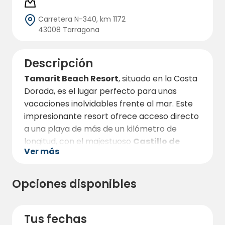
Carretera N-340, km 1172
43008 Tarragona
Descripción
Tamarit Beach Resort
, situado en la Costa
Dorada, es el lugar perfecto para unas
vacaciones inolvidables frente al mar. Este
impresionante resort ofrece acceso directo
a una playa de más de un kilómetro de
longitud, con el majestuoso
Castillo de
Ver más
Tamarit
al final. Aquí podrás disfrutar del
sol, el mar y una amplia variedad de
actividades en un entorno natural
Opciones disponibles
privilegiado.
El resort cuenta con múltiples opciones de
Tus fechas
alojamiento, desde parcelas frente al mar