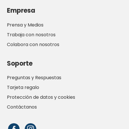
aventura al aire libre o simplemente quiere
Empresa
disfrutar de unas tranquilas vacaciones de
camping en un bello entorno, aquí
Prensa y Medios
encontrará todo lo que necesita.
Trabaja con nosotros
Colabora con nosotros
Soporte
Preguntas y Respuestas
Tarjeta regalo
Protección de datos y cookies
Contáctanos