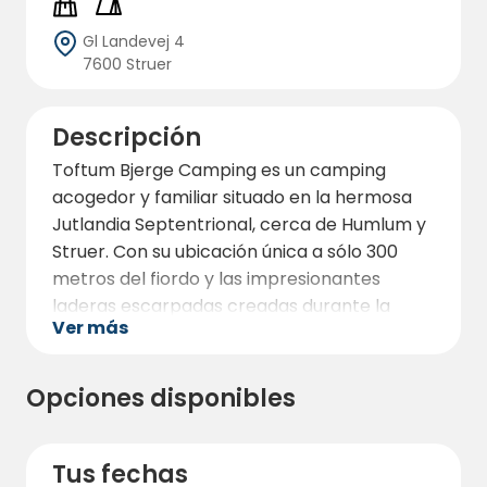
Gl Landevej 4
7600 Struer
Descripción
Toftum Bjerge Camping es un camping
acogedor y familiar situado en la hermosa
Jutlandia Septentrional, cerca de Humlum y
Struer. Con su ubicación única a sólo 300
metros del fiordo y las impresionantes
laderas escarpadas creadas durante la
Ver más
Edad de Hielo, el camping ofrece una
experiencia inolvidable en la naturaleza
tanto para niños como para adultos.
Opciones disponibles
El camping está distribuido en terrazas, lo
que proporciona unas vistas fantásticas y
Tus fechas
muchas parcelas pequeñas y acogedoras al