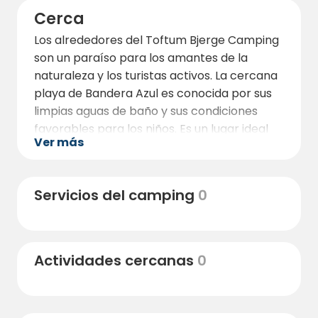
Cerca
Los alrededores del Toftum Bjerge Camping
son un paraíso para los amantes de la
naturaleza y los turistas activos. La cercana
playa de Bandera Azul es conocida por sus
limpias aguas de baño y sus condiciones
favorables para los niños. Es un lugar ideal
Ver más
para nadar, practicar windsurf y esquí
acuático.
El camping está cerca de algunas de las
Servicios del camping
0
atracciones más populares de Jutlandia. A
pocos kilómetros se encuentra Jesperhus
Blomsterpark, que ofrece coloridos
Actividades cercanas
0
parterres, un parque de atracciones y un
gran parque acuático. Además, la ciudad de
Struer está a un corto trayecto en coche,
donde podrá disfrutar de interesantes