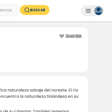
ientos
BUSCAR
Guardar
a naturaleza salvaje del noreste. El río
 encuentra la naturaleza finlandesa en su
ios de A-catering. También tenemos