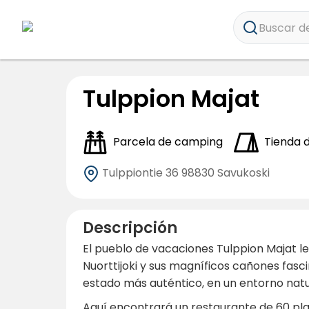
Buscar de
Tulppion Majat
Parcela de camping
Tienda
Tulppiontie 36
98830 Savukoski
Descripción
El pueblo de vacaciones Tulppion Majat le
Nuorttijoki y sus magníficos cañones fasci
estado más auténtico, en un entorno natur
Aquí encontrará un restaurante de 60 pl