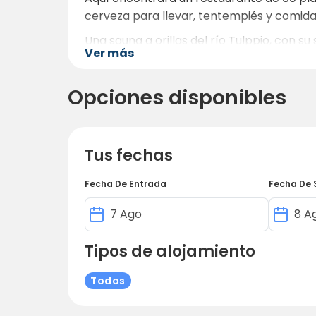
cerveza para llevar, tentempiés y comida p
Una sauna a orillas del río Tulppio, con 
Ver más
viaje en un santiamén. La sauna de Tulpp
aguas del río Tulppio tanto en verano com
Opciones disponibles
Tus fechas
Fecha De Entrada
Fecha De 
Tipos de alojamiento
Todos