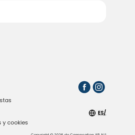
stas
ES/
 y cookies
Copyright © 2026 de Campcation AB, N.º