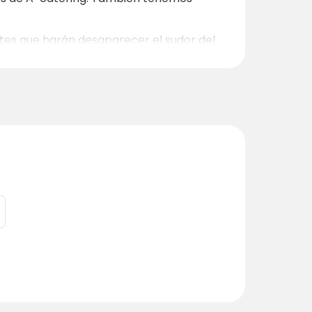
ntes que harán desaparecer el sudor del
a podrá darse un chapuzón en las frescas