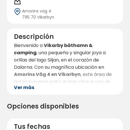
Amorins väg 4
795 70 Vikarbyn
Descripción
Bienvenido a
Vikarby båthamn &
camping
, una pequeña y singular joya a
orillas del lago Siljan, en el corazón de
Dalarna. Con su magnífica ubicación en
Amorins Väg 4 en Vikarbyn
, este área de
autocaravanas junto al lago ofrece una de
Ver más
las experiencias más relajantes y
paisajísticas que se pueden imaginar, con
una vista inigualable sobre las aguas
Opciones disponibles
centelleantes del Siljan y los suaves paisajes
de Dalarna que lo rodean.
Tus fechas
Aquí se aloja literalmente junto al agua, con