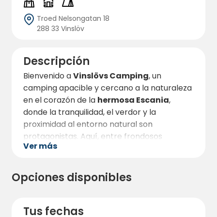
Troed Nelsongatan 18
288 33 Vinslöv
Descripción
Bienvenido a
Vinslövs Camping
, un
camping apacible y cercano a la naturaleza
en el corazón de la
hermosa Escania
,
donde la tranquilidad, el verdor y la
proximidad al entorno natural son
protagonistas. Aquí, entre frondosos
Ver más
abedules y con canto de pájaros desde la
mañana hasta la noche, encontrará un lugar
creado para la relajación, el descanso y
Opciones disponibles
auténticas experiencias de acampada.
¿Reserva para empresas?
- póngase en
Tus fechas
contacto con nosotros directamente en