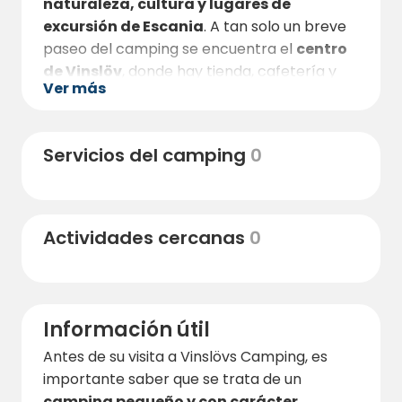
naturaleza, cultura y lugares de
excursión de Escania
. A tan solo un breve
paseo del camping se encuentra el
centro
de Vinslöv
, donde hay tienda, cafetería y
Ver más
otros servicios. Aquí hay también una
estación de tren, lo que facilita el
desplazamiento a otros destinos.
Servicios del camping
0
En tren o en coche se llega a
Kristianstad
en aproximadamente 15–20 minutos
,
donde encontrará una oferta más amplia de
Actividades cercanas
0
restaurantes, comercios, bares y
actividades culturales. Para quienes deseen
hacer una excursión más larga, también
existe la posibilidad de viajar a
Malmö, Lund
Información útil
o incluso a Dinamarca
durante el día.
Antes de su visita a Vinslövs Camping, es
En los alrededores hay varios lugares de
importante saber que se trata de un
interés muy populares. Visite el
Castillo de
camping pequeño y con carácter