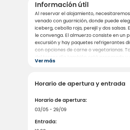
Información útil
Al reservar el alojamiento, necesitaremos
venado con guarnición, donde puede elegir
iceberg, cebolla roja, perejil y dos sals
le convenga. El almuerzo consiste en un p
excursión y hay paquetes refrigerantes d
con opciones de carne o vegetarianas. Tam
del tercer día también está preparado y d
Ver más
uno y dos son parcialmente preparadas, d
preparados. Puede traer su propia bebida
Horario de apertura y entrada
Horario de apertura:
03/05 - 29/09
Entrada: