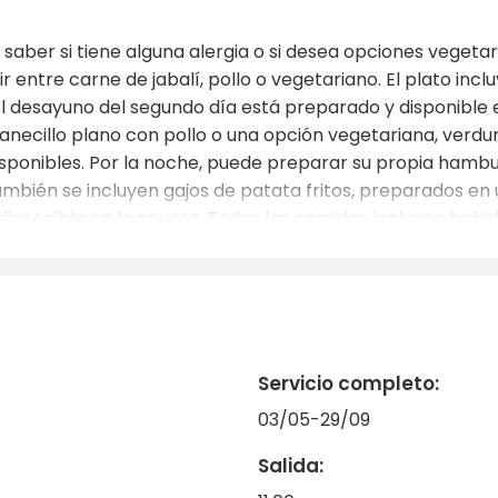
 saber si tiene alguna alergia o si desea opciones vegetar
 entre carne de jabalí, pollo o vegetariano. El plato incl
as. El desayuno del segundo día está preparado y disponibl
anecillo plano con pollo o una opción vegetariana, verdura
isponibles. Por la noche, puede preparar su propia hamb
bién se incluyen gajos de patata fritos, preparados en u
isponible en la nevera. Todas las comidas incluyen bebida
onde usted mismo las prepara sobre un fuego abierto. E
, como vino o cerveza.
Servicio completo:
03/05-29/09
Salida: