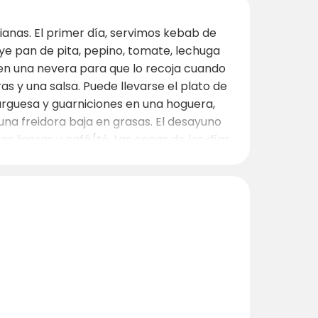
ianas. El primer día, servimos kebab de
uye pan de pita, pepino, tomate, lechuga
e en una nevera para que lo recoja cuando
s y una salsa. Puede llevarse el plato de
urguesa y guarniciones en una hoguera,
na freidora baja en grasas. El desayuno
s ligeras y café/té. Las cenas de los días
l almuerzo y el desayuno están