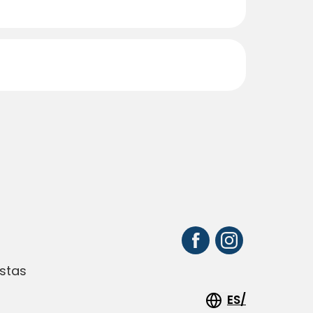
stas
ES/