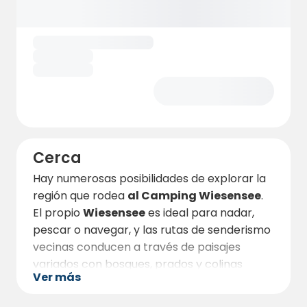
lo que lo convierte en un lugar ideal para
unas vacaciones relajadas en el Westerwald.
Cerca
Hay numerosas posibilidades de explorar la
región que rodea
al Camping Wiesensee
.
El propio
Wiesensee
es ideal para nadar,
pescar o navegar, y las rutas de senderismo
vecinas conducen a través de paisajes
variados con bosques, prados y colinas
Ver más
onduladas.
En Stahlhofen am Wiesensee y los pueblos