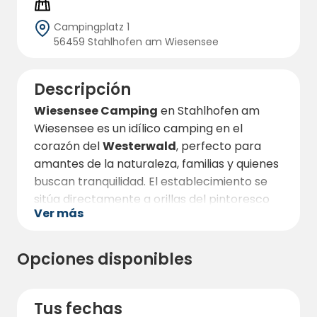
Campingplatz 1
56459 Stahlhofen am Wiesensee
Descripción
Wiesensee Camping
en Stahlhofen am
Wiesensee es un idílico camping en el
corazón del
Westerwald
, perfecto para
amantes de la naturaleza, familias y quienes
buscan tranquilidad. El establecimiento se
sitúa directamente a orillas del pintoresco
Ver más
Wiesensee
y combina naturaleza, ocio y
comodidad de una manera única.
Tenga en cuenta que el Wiesensee
Opciones disponibles
actualmente no tiene agua.
El camping ofrece amplias parcelas para
Tus fechas
autocaravanas, caravanas y tiendas de