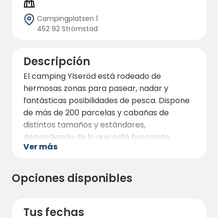
Campingplatsen 1
452 92 Strömstad
Descripción
El camping Ylseröd está rodeado de
hermosas zonas para pasear, nadar y
fantásticas posibilidades de pesca. Dispone
de más de 200 parcelas y cabañas de
distintos tamaños y estándares,
dependiendo de lo que esté buscando.
Ver más
El camping se encuentra a unos 7 km al
norte de Strömstad, en la soleada Bohuslän.
Opciones disponibles
Los edificios de servicios del camping
ofrecen aseos, duchas y una cocina
totalmente equipada.
Tus fechas