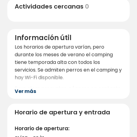
Además, encontrará una tienda de servicios
Actividades cercanas
0
con una generosa gama básica por si
necesita comprar algo.
La zona que rodea el camping es pintoresca
con hermosas zonas de senderismo y junto
Información útil
al camping también encontrará un pequeño
Los horarios de apertura varían, pero
puerto deportivo donde podrá pasear y
durante los meses de verano el camping
empaparse del maravilloso ambiente
tiene temporada alta con todos los
durante esos mágicos días de verano.
servicios. Se admiten perros en el camping y
hay Wi-Fi disponible.
Para otras preguntas, póngase en contacto
Ver más
con el personal. Le damos la bienvenida al
camping Ylseröd.
Horario de apertura y entrada
Horario de apertura: