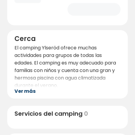
Cerca
El camping Ylseröd ofrece muchas
actividades para grupos de todas las
edades. El camping es muy adecuado para
familias con niños y cuenta con una gran y
hermosa piscina con agua climatizada
durante el verano.
Ver más
También hay parques infantiles, castillos
hinchables y minigolf para el disfrute de
niños de todas las edades. En el camping
Servicios del camping
0
también encontrará una cafetería que sirve
deliciosas pizzas y hamburguesas.