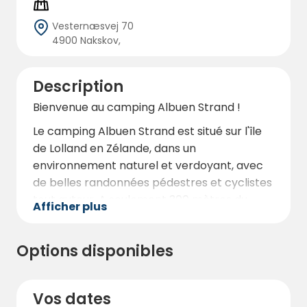
Vesternæsvej 70
4900 Nakskov,
Description
Bienvenue au camping Albuen Strand !
Le camping Albuen Strand est situé sur l'île
de Lolland en Zélande, dans un
environnement naturel et verdoyant, avec
de belles randonnées pédestres et cyclistes
tout autour. A seulement 300 mètres du
Afficher plus
camping, vous trouverez des plages
adaptées aux enfants, de superbes eaux de
Options disponibles
pêche et de superbes possibilités de
kitesurf. Nous disposons également de deux
grandes piscines, une pour les bébés et les
Vos dates
enfants et une autre un peu plus grande