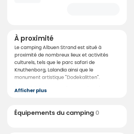
À proximité
Le camping Albuen Strand est situé à
proximité de nombreux lieux et activités
culturels, tels que le parc safari de
Knuthenborg, Lalandia ainsi que le
monument artistique "Dodekalitten".
Les activités que vous trouverez sur le
Afficher plus
camping vont des cours de charcuterie à la
dégustation de bière, en passant par le
broyage de pierres, la boulangerie et la
Équipements du camping
0
grande fête du cochon.