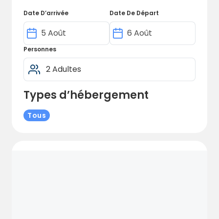
paysage spectaculaire. Réservez en ligne
Date D’arrivée
Date De Départ
dès maintenant pour garantir votre place et
découvrir la beauté époustouflante d'Arctic
Nuvsvåg !
Personnes
Types d’hébergement
Tous