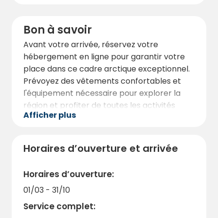
Bon à savoir
Avant votre arrivée, réservez votre
hébergement en ligne pour garantir votre
place dans ce cadre arctique exceptionnel.
Prévoyez des vêtements confortables et
l'équipement nécessaire pour explorer la
région et profiter de toutes les activités
Afficher plus
proposées. Pendant votre séjour, bénéficiez
d'une connexion Wi-Fi gratuite et rendez-
vous à la réception où vous trouverez une
Horaires d’ouverture et arrivée
petite boutique proposant des produits de
première nécessité et du matériel de pêche.
Horaires d’ouverture:
01/03 - 31/10
Service complet: