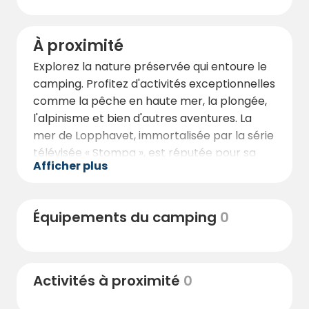
À proximité
Explorez la nature préservée qui entoure le
camping. Profitez d'activités exceptionnelles
comme la pêche en haute mer, la plongée,
l'alpinisme et bien d'autres aventures. La
mer de Lopphavet, immortalisée par la série
télévisée « Stompa », est réputée pour sa
Afficher plus
pêche abondante et est entourée de
mythes et de légendes. Découvrez tout cela
et bien plus encore près d'Arctic Nuvsvåg.
Équipements du camping
0
Activités à proximité
0