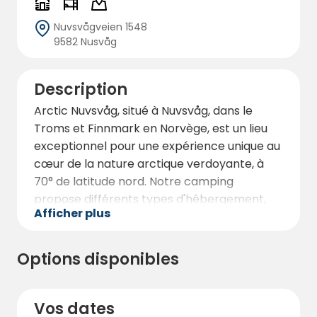
Nuvsvågveien 1548
9582 Nusvåg
Description
Arctic Nuvsvåg, situé à Nuvsvåg, dans le
Troms et Finnmark en Norvège, est un lieu
exceptionnel pour une expérience unique au
cœur de la nature arctique verdoyante, à
70° de latitude nord. Notre camping
propose différents types d'hébergement,
Afficher plus
des charmants chalets aux caravanes
confortables, en passant par les
emplacements de tente entourés d'une
Options disponibles
nature sauvage et imposante. Chaque
option est conçue pour vous offrir un séjour
mémorable et confortable au cœur de ce
Vos dates