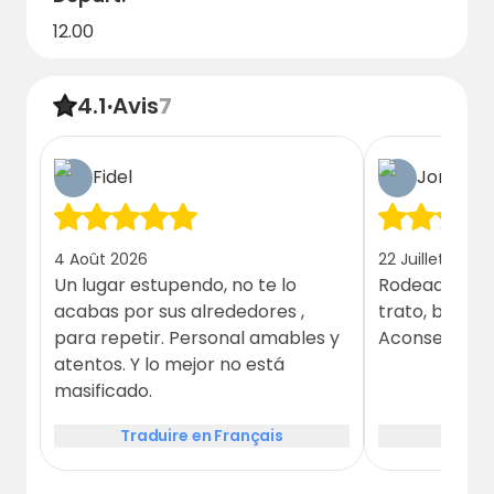
12.00
4.1
·
Avis
7
Fidel
Jordi
4 Août 2026
22 Juillet 2026
Un lugar estupendo, no te lo
Rodeado de n
acabas por sus alrededores ,
trato, baños 
para repetir. Personal amables y
Aconsejable!
atentos. Y lo mejor no está
masificado.
Traduire en Français
Tradui