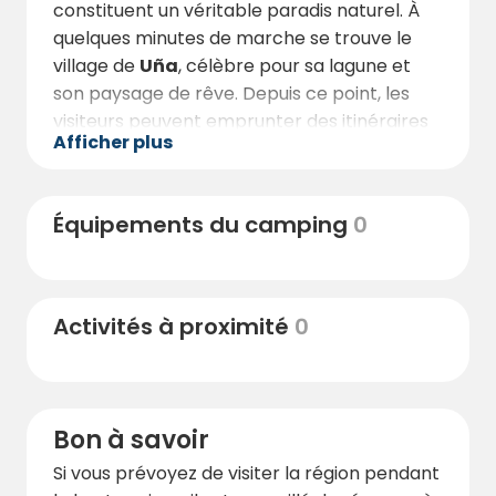
constituent un véritable paradis naturel. À
quelques minutes de marche se trouve le
village de
Uña
, célèbre pour sa lagune et
son paysage de rêve. Depuis ce point, les
visiteurs peuvent emprunter des itinéraires
Afficher plus
de randonnée qui traversent le
Parc
naturel de la Serranía de Cuenca
, offrant
des panoramas spectaculaires, des canyons
Équipements du camping
0
et des formations géologiques uniques.
Pour les amateurs d’aventure, La Cañadilla
organise des activités telles que le
Activités à proximité
0
canyoning, les via ferrata, la spéléologie et le
canoë-kayak, en collaboration avec
Uña
Aventura
****, la référence du tourisme
actif dans la région. De plus, la ville voisine de
Bon à savoir
Cuenca, classée au Patrimoine mondial, se
trouve à une courte distance en voiture et
Si vous prévoyez de visiter la région pendant
propose une riche offre culturelle, incluant