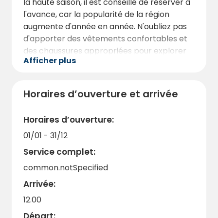
la haute saison, il est conseillé de réserver à
les célèbres Casas Colgadas, le Musée d’Art
l'avance, car la popularité de la région
Abstrait ou encore le Musée
augmente d'année en année. N'oubliez pas
Paléontologique.
d'apporter des vêtements confortables et
des chaussures appropriées pour explorer
Afficher plus
les sentiers et participer aux activités de
plein air.
Le temps peut varier, en particulier dans les
Horaires d’ouverture et arrivée
régions montagneuses, il est donc utile de
porter plusieurs couches de vêtements et
Horaires d’ouverture:
des vêtements imperméables. Enfin,
01/01 - 31/12
profitez de l'occasion pour demander des
Service complet:
conseils et des recommandations au
personnel local : leur connaissance de la
common.notSpecified
région rendra votre expérience encore plus
Arrivée:
mémorable. La Cañadilla vous attend pour
12.00
un séjour inoubliable !
Départ: