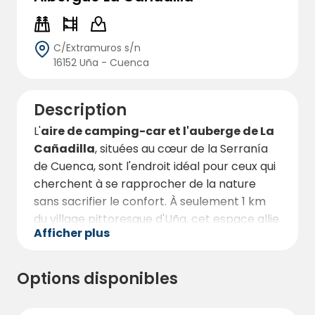
C/Extramuros s/n
16152 Uña - Cuenca
Description
L'
aire de camping-car et l'auberge de La
Cañadilla
, situées au cœur de la Serranía
de Cuenca, sont l'endroit idéal pour ceux qui
cherchent à se rapprocher de la nature
sans sacrifier le confort. À seulement 1 km
du village pittoresque d'Uña, cet espace allie
Afficher plus
hébergement, aventure et paysages
inoubliables.
Options disponibles
Avec plus de 10 000 m² de terrain entouré
d'arbres et d'espaces verts, le complexe
offre une expérience unique. Il dispose de