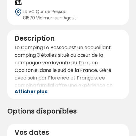
14 VC Qur de Pessac
81570 Vielmur-sur-Agout
Description
Le Camping Le Pessac est un accueillant
camping 3 étoiles situé au cœur de la
campagne verdoyante du Tarn, en
Occitanie, dans le sud de la France. Géré
avec soin par Florence et François, ce
camping familial offre une expérience de
Afficher plus
camping décontractée et authentique où le
confort, la nature et l'hospitalité
chaleureuse se marient parfaitement.
Options disponibles
Le camping s'étend sur environ 1,5 hectare
et comprend 60 emplacements, dont 26
Vos dates
locatifs, ainsi qu'un grand cottage de 85 m²