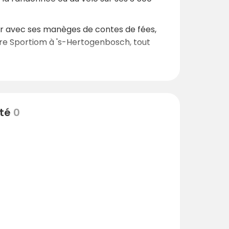
er avec ses manèges de contes de fées,
entre Sportiom à 's-Hertogenbosch, tout
re du ski et du snowboard en salle. Les
ocaux ou de découvrir l'atmosphère festive
ité
0
z besoin pour des vacances parfaites se