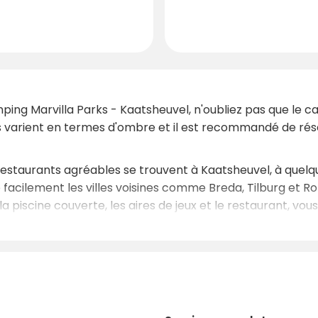
ping Marvilla Parks - Kaatsheuvel, n'oubliez pas que le cam
s varient en termes d'ombre et il est recommandé de rés
staurants agréables se trouvent à Kaatsheuvel, à quelque
 facilement les villes voisines comme Breda, Tilburg et 
 piscine couverte, les aires de jeux et le restaurant, vo
eniez en été ou en hiver, le Camping Marvilla Parks - K
ures.
des vacances inoubliables dans les meilleurs campings d'E
t ce qu'il faut pour une escapade familiale parfaite. Profi