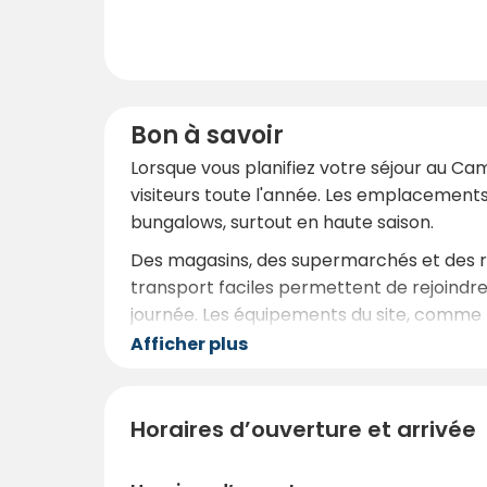
Bon à savoir
Lorsque vous planifiez votre séjour au Cam
visiteurs toute l'année. Les emplacement
bungalows, surtout en haute saison.
Des magasins, des supermarchés et des re
transport faciles permettent de rejoindre
journée. Les équipements du site, comme la
avez besoin à portée de main. Que vous v
Afficher plus
fantastique, confortable et pleine d'avent
À propos de l'entreprise
Horaires d’ouverture et arrivée
Depuis plus de 50 ans, **Eurocamp **crée 
collection exclusive Marvilla Parks, a tou