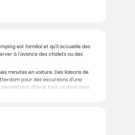
ping est familial et qu'il accueille des
erver à l'avance des chalets ou des
s minutes en voiture. Des liaisons de
Rotterdam pour des excursions d'une
us permettent d'avoir tout ce dont vous
aatsheuvel vous promet une escapade
urope. Ce site, qui fait partie de notre
tez de parcs aquatiques spectaculaires avec