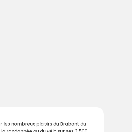
r les nombreux plaisirs du Brabant du
 la randonnée ou du vélo sur ses 3 500