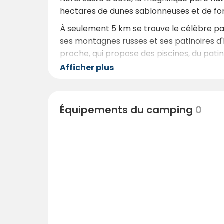
hectares de dunes sablonneuses et de forê
À seulement 5 km se trouve le célèbre pa
ses montagnes russes et ses patinoires d'h
proche, qui propose des piscines, du patin
Afficher plus
Envie de découvrir les sports d'hiver ? 
explorateurs culturels apprécieront de vis
des marchés de Noël de Breda (30 km) et
Équipements du camping
0
Que vous recherchiez la nature, les sensa
trouve à quelques minutes seulement.