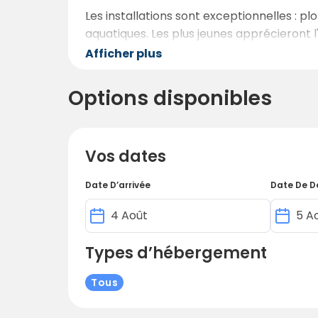
Les installations sont exceptionnelles : 
aquatiques. Les plus jeunes apprécieront l'a
intérieure pour les jours de pluie. Tout a
Afficher plus
des clubs pour enfants, des tournois de p
Options disponibles
Après une journée d'aventures, détendez-v
rafraîchissantes. Marvilla Parks - Kaatsheu
pour des vacances mémorables en campi
Vos dates
Date D’arrivée
Date De D
Types d’hébergement
Tous