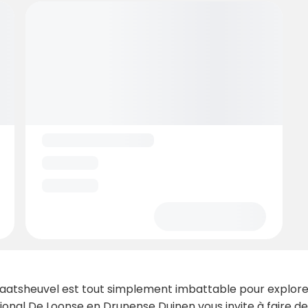
 Kaatsheuvel est tout simplement imbattable pour explore
tional De Loonse en Drunense Duinen vous invite à faire de