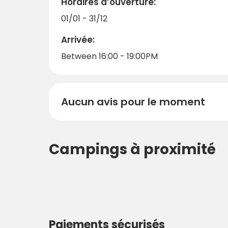
des toboggans à sensations fortes, des di
Horaires d’ouverture:
mobil-homes entièrement équipés offrent 
01/01 - 31/12
question de plaisir, de détente et de qualit
Arrivée:
Between 16:00 - 19:00PM
Aucun avis pour le moment
Campings à proximité
Paiements sécurisés