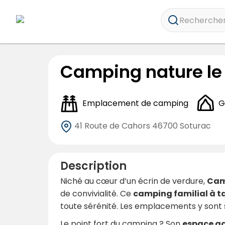
Rechercher 
Camping nature le
Emplacement de camping
G
41 Route de Cahors
46700 Soturac
Description
Niché au cœur d’un écrin de verdure,
Cam
de convivialité. Ce
camping familial à t
toute sérénité. Les emplacements y sont s
Le point fort du camping ? Son
espace aq