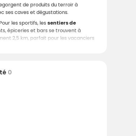
egorgent de produits du terroir à
ec ses caves et dégustations.
 Pour les sportifs, les
sentiers de
s, épiceries et bars se trouvent à
ment 2,5 km, parfait pour les vacanciers
ité
0