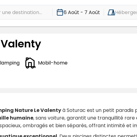
une destination...
6 Août - 7 Août
Héberge
 Valenty
lamping
Mobil-home
ping Nature Le Valenty
à Soturac est un petit paradis
aille humaine
, sans voiture, garantit une tranquillité rar
pacieux, ombragés et bien séparés, offrant intimité et im
uatique exceptionnel
. Deux piscines distinctes perme