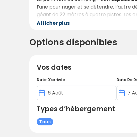
l’une pour nager et se détendre, l’autre
géant de 22 mètres à quatre pistes. Les e
autour de la piscine, avec transats confo
Afficher plus
Côté loisirs,
les équipements ne manqu
Options disponibles
tous les âges, billard, baby-foot, tables 
aussi des
animations conviviales
: chas
orchestrée par le propriétaire, Florent.
Vos dates
Eco-responsable, Le Valenty propose un
piscine à l’ozone, et même un camping
sa
Date D’arrivée
Date De D
Types d’hébergement
Tous