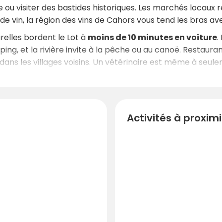
ou visiter des bastides historiques. Les marchés locaux r
e vin, la région des vins de Cahors vous tend les bras av
relles bordent le Lot à
moins de 10 minutes en voiture
.
g, et la rivière invite à la pêche ou au canoë. Restaurant
dans les villages voisins. Un vétérinaire est même à seule
Activités à proxim