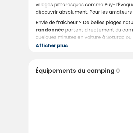
villages pittoresques comme Puy-l’Évêque 
découvrir absolument. Pour les amateurs d
Envie de fraîcheur ? De belles plages natu
randonnée
partent directement du campin
quelques minutes en voiture à Soturac ou 
accompagnés de leur animal.
Afficher plus
Équipements du camping
0