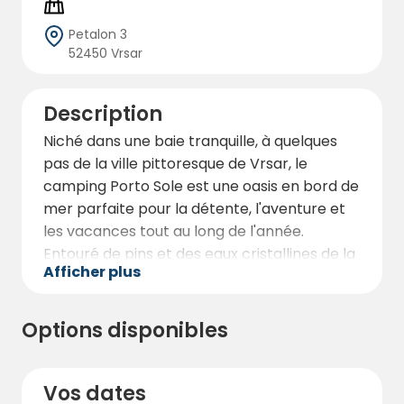
Petalon 3
52450 Vrsar
Description
Niché dans une baie tranquille, à quelques
pas de la ville pittoresque de Vrsar, le
camping Porto Sole est une oasis en bord de
mer parfaite pour la détente, l'aventure et
les vacances tout au long de l'année.
Entouré de pins et des eaux cristallines de la
Afficher plus
mer Adriatique, ce camping spacieux et bien
organisé offre une évasion paisible avec des
équipements de premier ordre pour tous les
Options disponibles
types de voyageurs.
Couvrant une vaste superficie, le camping
Vos dates
propose des emplacements en bord de