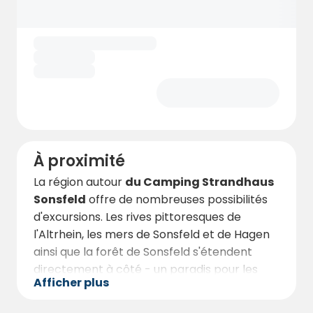
peuvent se détendre à l'ombre des vieux
arbres.
Un point fort particulier est notre
"Strandkörbchen",
une salle de réception
confortable pouvant accueillir jusqu'à 80
personnes. Qu'il s'agisse de fêtes privées, de
réunions ou de soirées conviviales, votre
événement sera ici une expérience
inoubliable. Les vastes espaces extérieurs
À proximité
peuvent également être utilisés pour des
La région autour
du Camping Strandhaus
fêtes.
Sonsfeld
offre de nombreuses possibilités
d'excursions. Les rives pittoresques de
l'Altrhein, les mers de Sonsfeld et de Hagen
ainsi que la forêt de Sonsfeld s'étendent
directement à côté - un paradis pour les
Afficher plus
cyclistes, les randonneurs et les
amoureux de la nature
. Les paysages de