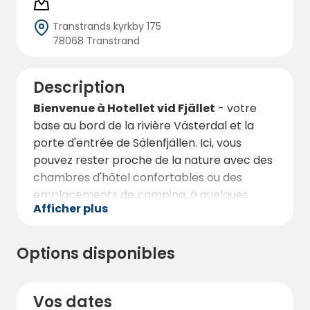
Transtrands kyrkby 175
78068 Transtrand
Description
Bienvenue à Hotellet vid Fjället
- votre
base au bord de la rivière Västerdal et la
porte d'entrée de Sälenfjällen. Ici, vous
pouvez rester proche de la nature avec des
chambres d'hôtel confortables ou des
emplacements de camping, à quelques
Afficher plus
minutes seulement des pistes de ski, des
sentiers de randonnée et du départ de la
Vasaloppet. Un hébergement pour la
Options disponibles
détente et l'aventure, tout au long de
l'année.
Vos dates
L**'hôtel Fjället** est magnifiquement situé