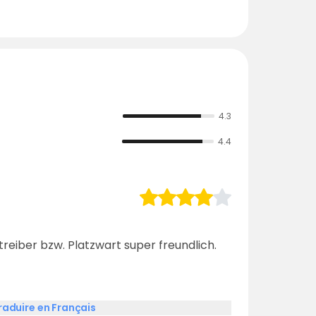
4.3
4.4
reiber bzw. Platzwart super freundlich.
raduire en Français