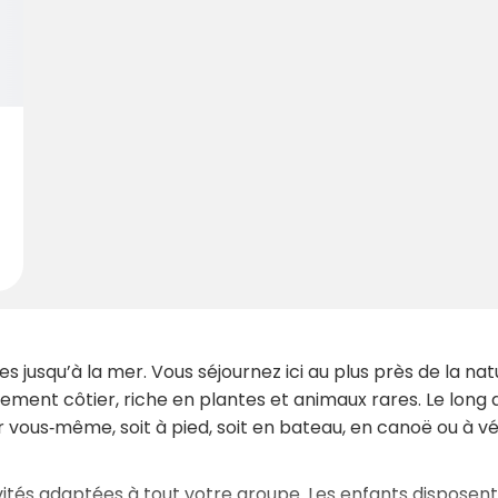
es jusqu’à la mer. Vous séjournez ici au plus près de la na
ment côtier, riche en plantes et animaux rares. Le long 
 vous‑même, soit à pied, soit en bateau, en canoë ou à vél
tés adaptées à tout votre groupe. Les enfants disposent d’