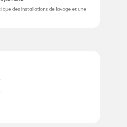
si que des installations de lavage et une
insi que d’agréables espaces de
d’été magiques.