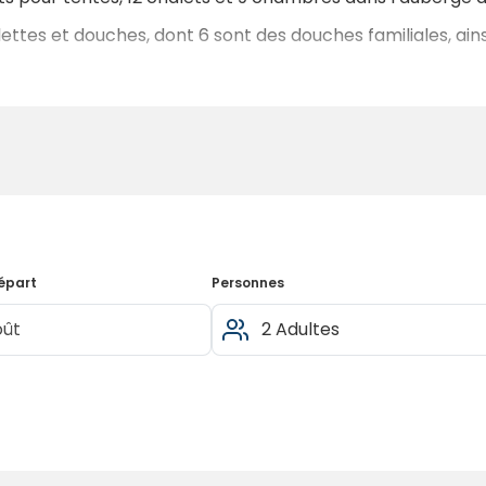
oilettes et douches, dont 6 sont des douches familiales, ain
écemment rénovée où vous pourrez préparer vos repas, a
vous installer et savourer vos repas lors de ces journées 
épart
Personnes