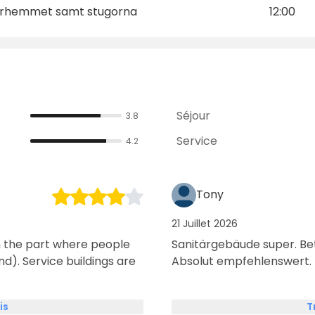
drarhemmet samt stugorna
12:00
Séjour
3.8
Service
4.2
Tony
21 Juillet 2026
n the part where people
Sanitärgebäude super. Bet
ngs are
Absolut empfehlenswert.
is
T