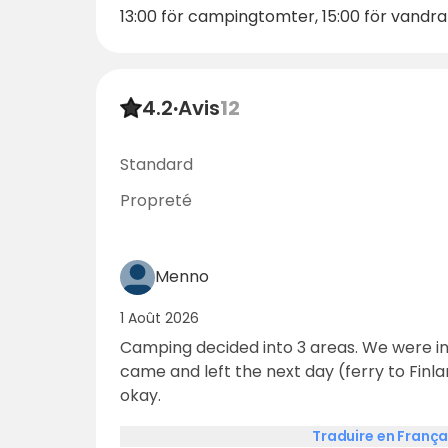
13:00 för campingtomter, 15:00 för van
4.2
·
Avis
12
Standard
Propreté
Menno
1 Août 2026
Camping decided into 3 areas. We were i
came and left the next day (ferry to Finland). Service buildi
okay.
Traduire en França