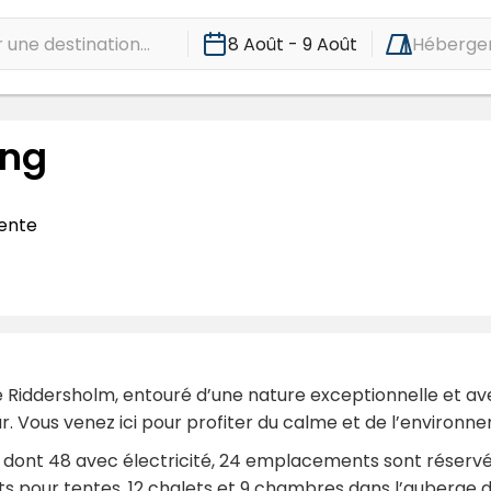
une destination...
8 Août - 9 Août
Héberge
ing
ente
 de Riddersholm, entouré d’une nature exceptionnelle et 
r. Vous venez ici pour profiter du calme et de l’environne
dont 48 avec électricité, 24 emplacements sont réservé
 pour tentes, 12 chalets et 9 chambres dans l’auberge d