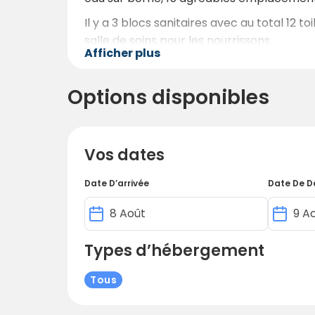
Il y a 3 blocs sanitaires avec au total 12 t
salle de soins pour les nourrissons.
Afficher plus
Vous trouverez une cuisine moderne et r
restauration en plein air où vous pourrez 
Options disponibles
Vos dates
Date D’arrivée
Date De D
Types d’hébergement
Tous