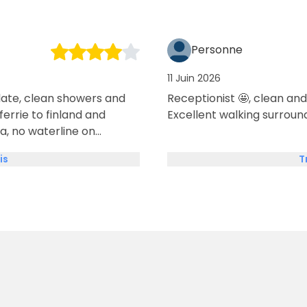
Personne
11 Juin 2026
late, clean showers and
Receptionist 🤩, clean and
errie to finland and
Excellent walking surroun
ea, no waterline on
is
T