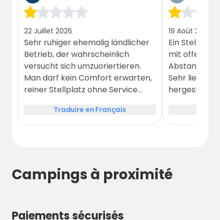
22 Juillet 2026
19 Août 2025
Sehr ruhiger ehemalig ländlicher
Ein Stellplatz
Betrieb, der wahrscheinlich
mit offenen 
versucht sich umzuoriertieren.
Abstand zum
Man darf kein Comfort erwarten,
Sehr lieblos 
reiner Stellplatz ohne Service
hergestellt. W
aber mit Strom.
Buchung sofo
Traduire en Français
Tradui
abgefahren. D
alles.
Campings à proximité
Paiements sécurisés