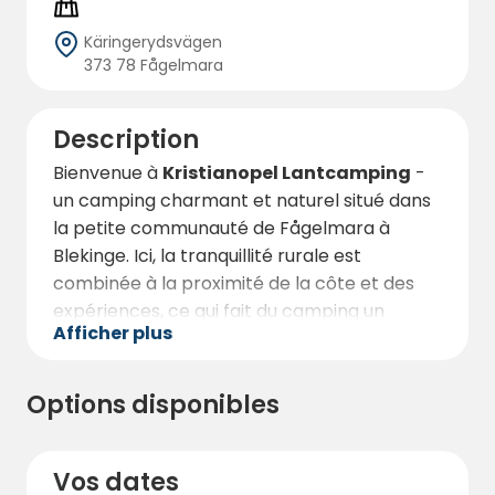
Käringerydsvägen
373 78 Fågelmara
Description
Bienvenue à
Kristianopel Lantcamping
-
un camping charmant et naturel situé dans
la petite communauté de Fågelmara à
Blekinge. Ici, la tranquillité rurale est
combinée à la proximité de la côte et des
expériences, ce qui fait du camping un
Afficher plus
endroit idéal pour ceux qui recherchent à la
fois la détente et l'aventure. Le site est petit
et personnel, avec quelques emplacements
Options disponibles
sur une ancienne cour de ferme - créant
une atmosphère unique et paisible entourée
de champs ouverts et d'une nature
Vos dates