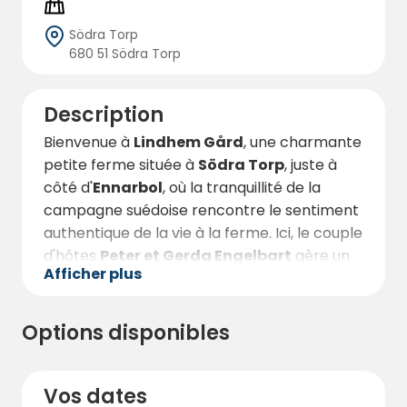
Södra Torp
680 51 Södra Torp
Description
Bienvenue à
Lindhem Gård
, une charmante
petite ferme située à
Södra Torp
, juste à
côté d'
Ennarbol
, où la tranquillité de la
campagne suédoise rencontre le sentiment
authentique de la vie à la ferme. Ici, le couple
d'hôtes
Peter et Gerda Engelbart
gère un
Afficher plus
lieu de séjour confortable et personnel pour
ceux qui voyagent avec un camping-car et
qui recherchent la nature, la tranquillité et
Options disponibles
une communauté authentique. La ferme
abrite deux vaches, quatre cochons et une
bande de poules joyeuses - et pour ceux qui
Vos dates