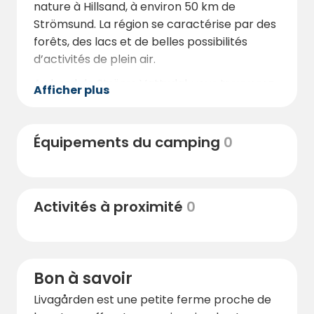
nature à Hillsand, à environ 50 km de
Strömsund. La région se caractérise par des
forêts, des lacs et de belles possibilités
d’activités de plein air.
Au bord de Ströms Vattudal, vous trouverez
Afficher plus
des possibilités de baignade, de sauna et de
pêche, et les environs se prêtent
parfaitement à la randonnée, au cyclisme et
Équipements du camping
0
à l’observation de la nature. Livagården
constitue également une excellente étape
pour ceux qui poursuivent leur voyage vers
Activités à proximité
0
la Route des Terres Sauvages
(Vildmarksvägen) et le nord du Jämtland.
Bon à savoir
Livagården est une petite ferme proche de