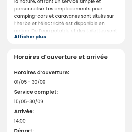
la nature, offrant un service simple et
personnalisé. Les emplacements pour
camping-cars et caravanes sont situés sur
l’herbe et l’électricité est disponible en
option. De l’eau potable et des toilettes sont
Afficher plus
à disposition, tandis que la douche est
proposée moyennant un supplément
modique.
Horaires d’ouverture et arrivée
Outre les emplacements, nous louons
également un
gîte et des chambres
pour
Horaires d’ouverture:
ceux qui préfèrent un hébergement plus
01/05 - 30/09
traditionnel.
Service complet:
Un sauna au bois, des kayaks et une barque
15/05-30/09
sont disponibles à la location. Nous
disposons également d’une petite épicerie-
Arrivée:
kiosque proposant boissons, eau, glaces et
14:00
confiseries. N’hésitez pas à nous contacter à
Départ: