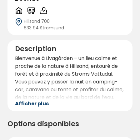
Hillsand 700
833 94 Strömsund
Description
Bienvenue à Livagården – un lieu calme et
proche de la nature à Hillsand, entouré de
forêt et à proximité de Ströms Vattudal.
Vous pouvez y passer la nuit en camping-
car, caravane ou tente et profiter du calme,
de la nature et de la vie au bord de l’eau.
Afficher plus
Sur la propriété, il y a des emplacements
avec possibilité de raccordement
Options disponibles
électrique, toilettes, douches et eau potable.
Nous disposons également d’un petit
kiosque proposant des boissons, de l’eau,