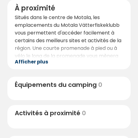
À proximité
Situés dans le centre de Motala, les
emplacements du Motala Vätterfiskeklubb
vous permettent d'accéder facilement à
certains des meilleurs sites et activités de la
région. Une courte promenade à pied ou à
vélo le long de la promenade vous mènera
Afficher plus
au centre-ville, où vous trouverez des cafés,
des restaurants locaux, des magasins et des
commodités de tous les jours sur le pas de
Équipements du camping
0
votre porte.
Les amateurs d'aventure et d'histoire seront
ravis de la proximité du canal de Göta, l'une
Activités à proximité
0
des voies navigables les plus emblématiques
de Suède, qui offre de belles promenades à
pied ou à vélo le long d'écluses et de ponts
pittoresques. Tout au long de l'été, la vie