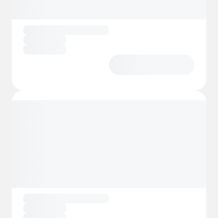
un séjour paisible et agréable sur les rives du
lac Vättern !