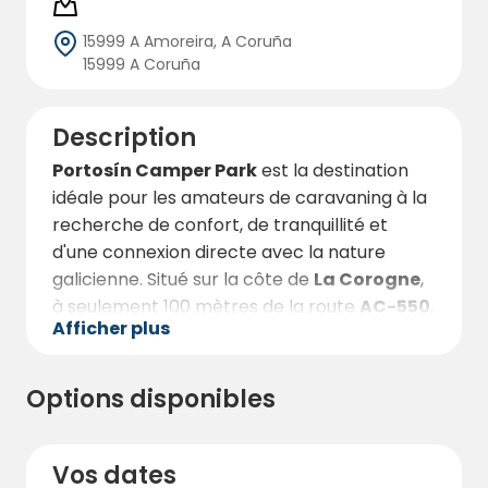
15999 A Amoreira, A Coruña
15999 A Coruña
Description
Portosín Camper Park
est la destination
idéale pour les amateurs de caravaning à la
recherche de confort, de tranquillité et
d'une connexion directe avec la nature
galicienne. Situé sur la côte de
La Corogne
,
à seulement 100 mètres de la route
AC-550
,
Afficher plus
cet espace privé et clôturé offre des
parcelles spacieuses et parfaitement
nivelées, avec un sol en gravier et délimitées
Options disponibles
pour garantir votre intimité. L'éclairage
nocturne assure la sécurité et le confort de
ceux qui décident de passer la nuit ici, dans
Vos dates