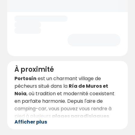
Royal Yacht Club
ajoute une touche
d'exclusivité pour ceux qui souhaitent
profiter de la mer et des activités nautiques.
Ce nouveau quartier de
Porto do Son
est
parfait pour une nuit ou un séjour prolongé,
vous permettant de découvrir tout ce que la
Galice a à offrir dans un environnement
accueillant et moderne.
À proximité
Portosín
est un charmant village de
pêcheurs situé dans la
Ría de Muros et
Noia
, où tradition et modernité coexistent
en parfaite harmonie. Depuis l'aire de
camping-car, vous pouvez vous rendre à
pied à plusieurs
plages paradisiaques
,
Afficher plus
idéales pour nager, surfer ou simplement se
détendre en admirant le coucher de soleil