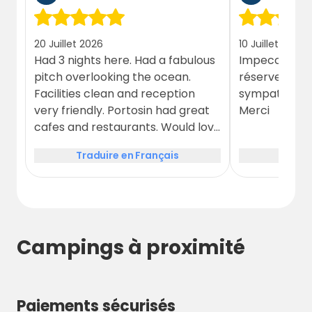
20 Juillet 2026
10 Juillet 2026
Had 3 nights here. Had a fabulous
Impeccable, 
pitch overlooking the ocean.
réserver, acc
Facilities clean and reception
sympathique, 
very friendly. Portosin had great
Merci
cafes and restaurants. Would love
to come back
Traduire en Français
Tradui
Campings à proximité
Paiements sécurisés