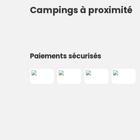
nähdä. Majoittaja on oikein ystävällinen ja 
Campings à proximité
Paiements sécurisés