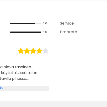
Service
4.0
Propreté
5.0
sa oleva tasainen
 käytettävissä talon
tavilla pihassa.
nb- ja leirintäaluekokemus
is
aana, saat rentouttavan
lkkaiden leirintäalueiden
ainakin osan saattaa