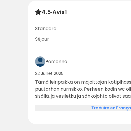
4.5
·
Avis
1
Standard
Séjour
Personne
22 Juillet 2025
Tämä leiripaikka on majoittajan kotipihas
puutarhan nurmikko. Perheen kodin wc oli
sisällä, ja vesiletku ja sähköjohto olivat saa
Leiriytyminen oli vähän kuin puoliksi Airb
Traduire en França
yhdessä. Jos majoitut täällä ainoana vier
yöpymisen, joka voi olla hyvää vaihtelua vi
jälkeen. Talossa on useita hevosia, joista 