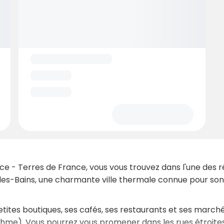
e - Terres de France, vous vous trouvez dans l'une des ré
-les-Bains, une charmante ville thermale connue pour so
petites boutiques, ses cafés, ses restaurants et ses march
ythme). Vous pourrez vous promener dans les rues étroites,