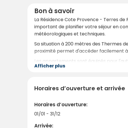
Bon à savoir
La Résidence Cote Provence - Terres de F
important de planifier votre séjour en co
météorologiques et techniques.
Sa situation à 200 mètres des Thermes de 
proximité permet d'accéder facilement à 
Les appartements sont équipés pour l'auto
Afficher plus
courses sur place. Des boutiques et des r
La résidence offre une atmosphère calme e
particulièrement adaptée aux couples, aux 
Horaires d’ouverture et arrivée
recommandé de réserver à l'avance en ra
Grâce à sa position stratégique entre les 
Horaires d’ouverture:
séjour équilibré alliant bien-être, indép
01/01 - 31/12
Arrivée: