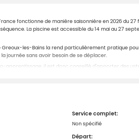
rance fonctionne de manière saisonnière en 2026 du 27 fé
nséquence. La piscine est accessible du 14 mai au 27 sept
Greoux-les-Bains la rend particulièrement pratique pour l
la journée sans avoir besoin de se déplacer.
-apprentissage, il est donc conseillé d'apporter des uste
estaurants sont disponibles dans le centre-ville, à quelq
t résidentielle plutôt qu'un environnement de type grand 
curistes et aux voyageurs en quête de repos. Pendant les 
ison de la forte demande dans la région du Verdon et du
champs de lavande, les paysages de rivière et les villages
Service complet:
endance et charme provençal authentique.
Non spécifié
Départ: