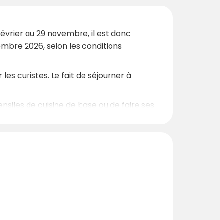
vrier au 29 novembre, il est donc
embre 2026, selon les conditions
es curistes. Le fait de séjourner à
nsiles de cuisine de base ou de faire ses
ues minutes de marche.
centre de villégiature, ce qui la rend
périodes de pointe de l'été, il est
 Luberon.
 historiques, cette résidence offre un