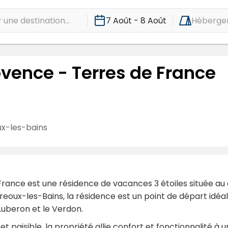
une destination...
7 Août - 8 Août
Héberge
vence - Terres de France
x-les-bains
rance est une résidence de vacances 3 étoiles située au
ux-les-Bains, la résidence est un point de départ idéal p
Luberon et le Verdon.
 paisible, la propriété allie confort et fonctionnalité 