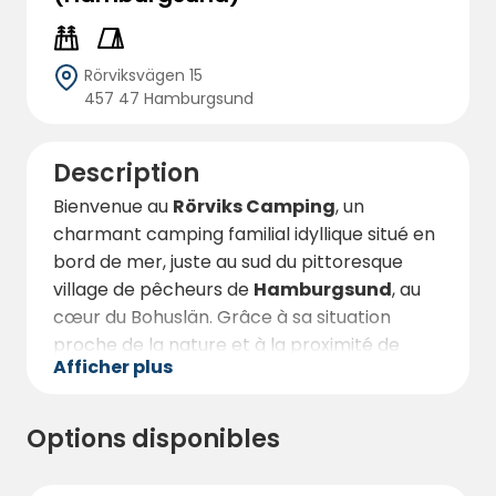
Rörviksvägen 15
457 47 Hamburgsund
Description
Bienvenue au
Rörviks Camping
, un
charmant camping familial idyllique situé en
bord de mer, juste au sud du pittoresque
village de pêcheurs de
Hamburgsund
, au
cœur du Bohuslän. Grâce à sa situation
proche de la nature et à la proximité de
Afficher plus
baignades salées et d'expériences côtières
agréables, c'est un endroit idéal pour la
détente et l'aventure pour toute la famille.
Options disponibles
Le camping offre un total de
173
emplacements
adaptés aux caravanes,