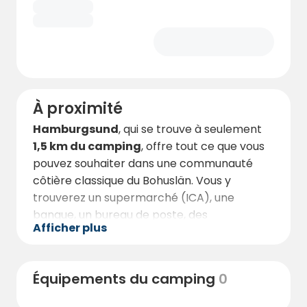
À proximité
Hamburgsund
, qui se trouve à seulement
1,5 km du camping
, offre tout ce que vous
pouvez souhaiter dans une communauté
côtière classique du Bohuslän. Vous y
trouverez un supermarché (ICA), une
banque, un bureau de poste, des
Afficher plus
restaurants, une charmante boulangerie,
une poissonnerie, des coiffeurs, des
magasins de vêtements, un glacier et bien
Équipements du camping
0
d'autres choses encore. Vous pouvez vous y
promener ou faire du vélo le long du