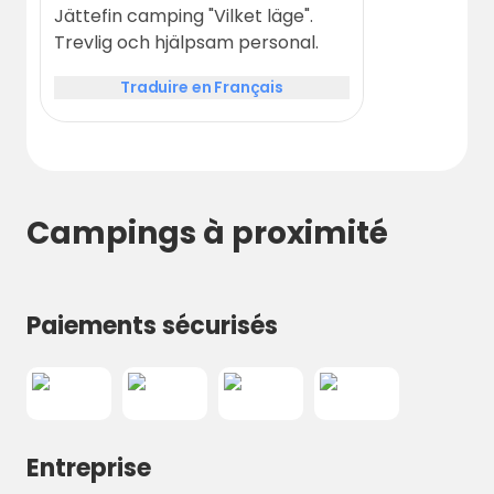
et les activités de la région. Saisissez
Jättefin camping "Vilket läge".
l'occasion de découvrir la beauté du
Trevlig och hjälpsam personal.
Bohuslän à partir d'une base tranquille et
confortable -
réservez votre séjour au
Traduire en Français
Rörviks Camping dès aujourd'hui !
Campings à proximité
Paiements sécurisés
Entreprise