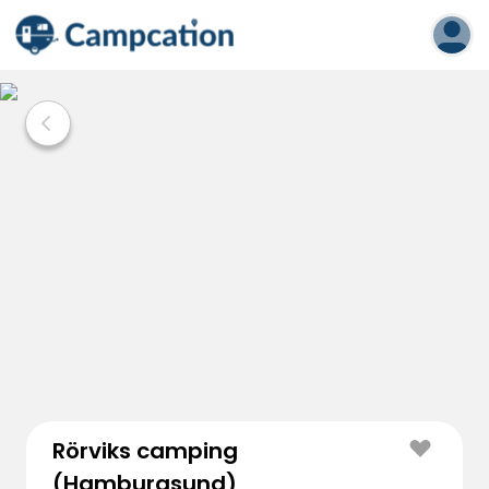
Rörviks camping
(Hamburgsund)