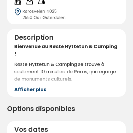
Rørosveien 4025
2550 Os i Østerdalen
Description
Bienvenue au Røste Hyttetun & Camping
!
Røste Hyttetun & Camping se trouve à
seulement 10 minutes. de Røros, qui regorge
de monuments culturels.
Afficher plus
Le camping propose un emplacement
camping, un emplacement caravane et un
emplacement tente. Et propose de
Options disponibles
nombreuses activités familiales.
Vos dates