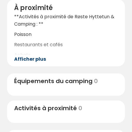
À proximité
**Activités à proximité de Røste Hyttetun &
Camping : **
Poisson
Restaurants et cafés
Achats
Afficher plus
Randonnées en montagne
Salle de sport
Équipements du camping
0
Piscine
Traîneau à chiens
Pistes cyclables
Activités à proximité
0
Randonnée
Cheval et traîneau