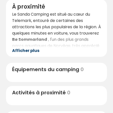
À proximité
Le Sanda Camping est situé au cœur du
Telemark, entouré de certaines des
attractions les plus populaires de la région. À
quelques minutes en voiture, vous trouverez
Bø Sommarland
, l'un des plus grands
parcs aquatiques de Norvège, très apprécié
Afficher plus
des familles. Pour ceux qui aiment la culture
et l'histoire,
Seljord
, connue pour les
Seljordsormen et ses magnifiques espaces
Équipements du camping
0
naturels, est une visite incontournable.
Les amateurs de plein air pourront explorer
les nombreux sentiers de randonnée et
Activités à proximité
0
montagnes de la région. Depuis le camping,
vous accéderez facilement à de superbes
randonnées en montagne avec une vue
panoramique sur Bø et ses environs. Pour les