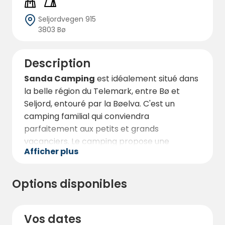
Seljordvegen 915
3803 Bø
Description
Sanda Camping
est idéalement situé dans
la belle région du Telemark, entre Bø et
Seljord, entouré par la Bøelva. C'est un
camping familial qui conviendra
parfaitement aux petits et grands
vacanciers. Le camping propose une
Afficher plus
sélection variée d'hébergements, dont 21
chalets confortables loués en été et trois
chalets également disponibles en hiver. De
Options disponibles
plus, nous disposons de 130 emplacements
pour camping-cars, caravanes et tentes,
dont 30 équipés d'électricité.
Vos dates