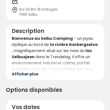
Gnr 50 Bnr 18 Innbygda
7580 Selbu
Description
Bienvenue au Selbu Camping
– un joyau
idyllique au bord de
la rivière Garbergselva
, magnifiquement situé sur les rives du
lac
Selbusjøen
dans le Trøndelag. Il offre un
environnement naturel et calme, parfait
aussi bien pour de courtes haltes que pour
Afficher plus
de longs séjours de vacances. Le camping
dispose
d'espaces pour tentes,
caravanes, camping-cars et motos
, en
Options disponibles
plus de
19 cabanes confortables
pour ceux
qui veulent un peu plus de confort.
Vos dates
Tous les emplacements sont idéalement