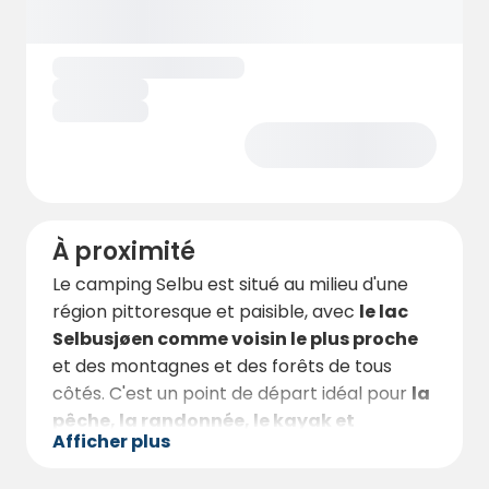
1er mai au 15 octobre,
vous bénéficiez d'un
confort et d'une accessibilité
supplémentaires.
À proximité
Le camping Selbu est situé au milieu d'une
région pittoresque et paisible, avec
le lac
Selbusjøen comme voisin le plus proche
et des montagnes et des forêts de tous
côtés. C'est un point de départ idéal pour
la
pêche, la randonnée, le kayak et
Afficher plus
d'autres expériences naturelles uniques
.
La magnifique rivière Garberg offre des