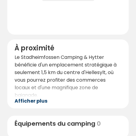
À proximité
Le Stadheimfossen Camping & Hytter
bénéficie d'un emplacement stratégique à
seulement 1,5 km du centre d'Hellesylt, où
vous pourrez profiter des commerces
locaux et d'une magnifique zone de
baignade.
Afficher plus
Seulement cinq minutes de route vous
séparent du quai du ferry d'Hellesylt, où vous
pourrez prendre le ferry pour Geiranger et
Équipements du camping
0
découvrir le fjord de renommée mondiale.