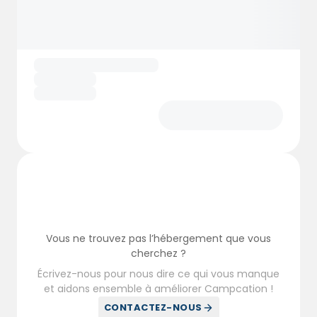
d'Hellesylt, vous disposez de tout ce dont
vous avez besoin pour un séjour mémorable.
Vous ne trouvez pas l’hébergement que vous
cherchez ?
Écrivez-nous pour nous dire ce qui vous manque
et aidons ensemble à améliorer Campcation !
CONTACTEZ-NOUS