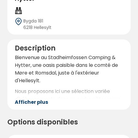
Bygda 181
6218 Hellesylt
Description
Bienvenue au Stadheimfossen Camping &
Hytter, une oasis paisible dans le comté de
Møre et Romsdal, juste à l'extérieur
d'Hellesylt.
Nous proposons ici une sélection variée
d'hébergements dans un cadre pittoresque,
Afficher plus
parfaits pour les camping-cars, caravanes
et tentes.
Options disponibles
Avec des pelouses vertes et bien
entretenues, chaque emplacement dispose