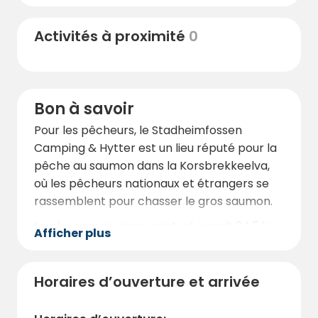
Pour ceux qui préfèrent les promenades en
montagne et la beauté naturelle,
Activités à proximité
0
Norangsdalen se trouve à seulement 24
minutes en voiture. Cette magnifique vallée
offre des paysages spectaculaires difficiles
à égaler.
Bon à savoir
Et pour ceux qui viennent de plus loin, Stryn
Pour les pêcheurs, le Stadheimfossen
est à seulement 51 minutes en voiture, et
Camping & Hytter est un lieu réputé pour la
Ålesund, avec son architecture Art Nouveau,
pêche au saumon dans la Korsbrekkeelva,
est à moins de deux heures.
où les pêcheurs nationaux et étrangers se
rassemblent pour chasser le gros saumon.
Le plus gros saumon capturé pesait 24,5 kg,
Afficher plus
ce qui témoigne des bonnes possibilités de
pêche ici. Des permis de pêche sont
disponibles et peuvent être achetés
Horaires d’ouverture et arrivée
directement au camping.