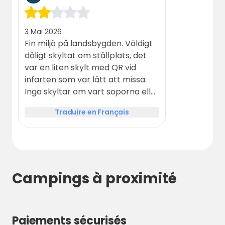
3 Mai 2026
Fin miljö på landsbygden. Väldigt
dåligt skyltat om ställplats, det
var en liten skylt med QR vid
infarten som var lätt att missa.
Inga skyltar om vart soporna eller
WC fanns. Dyr ställplats för
Traduire en Français
endast en gräsmatta. Trevlig
lekpark för mindre barn och god
glass
Campings à proximité
Paiements sécurisés