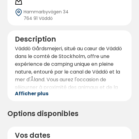
Hammarbyvägen 34
764 91 Väddö
Description
Väddö Gårdsmejeri, situé au cœur de Väddö
dans le comté de Stockholm, offre une
expérience de camping unique en pleine
nature, entouré par le canal de Väddö et la
mer d'Åland. Vous aurez l'occasion de
séjourner à proximité des animaux et de la
Afficher plus
nature dans une ferme charmante à
l'atmosphère authentique. La ferme dispose
de 10 emplacements pour les camping-cars
Options disponibles
et les caravanes, ce qui en fait une étape
parfaite pour ceux qui recherchent une
expérience rurale paisible et authentique.
Vos dates