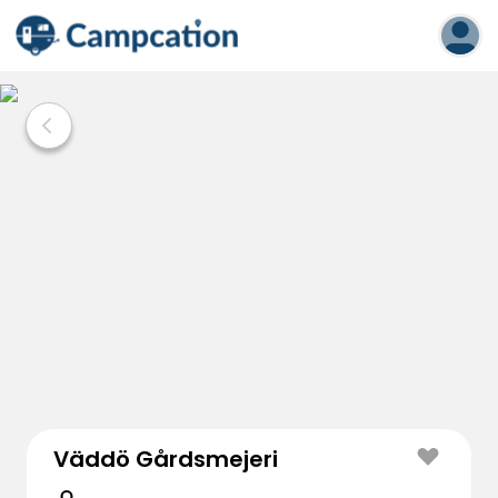
Väddö Gårdsmejeri