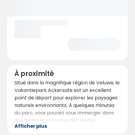
À proximité
Situé dans la magnifique région de Veluwe, le
Vakantiepark Ackersate est un excellent
point de départ pour explorer les paysages
naturels environnants. À quelques minutes
du parc, vous pouvez vous immerger dans
des forêts imposantes, des landes
Afficher plus
ondulantes et des sentiers de randonnée et