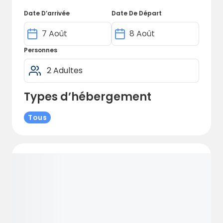
vélos. Sa situation en pleine nature en fait la
Date D’arrivée
Date De Départ
destination idéale pour des vacances
actives ou relaxantes dans un cadre
verdoyant.
Personnes
Types d’hébergement
Tous