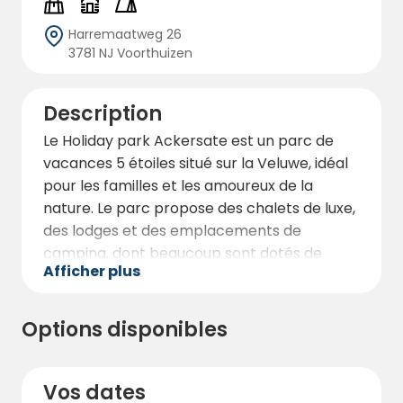
Harremaatweg 26
3781 NJ Voorthuizen
Description
Le Holiday park Ackersate est un parc de
vacances 5 étoiles situé sur la Veluwe, idéal
pour les familles et les amoureux de la
nature. Le parc propose des chalets de luxe,
des lodges et des emplacements de
camping, dont beaucoup sont dotés de
Afficher plus
terrasses privées et d'équipements
modernes. Les clients peuvent profiter de
nombreux équipements tels qu'une piscine
Options disponibles
intérieure et extérieure avec toboggans, un
parc à trampolines, des aires de jeux, des
services de restauration et la location de
Vos dates