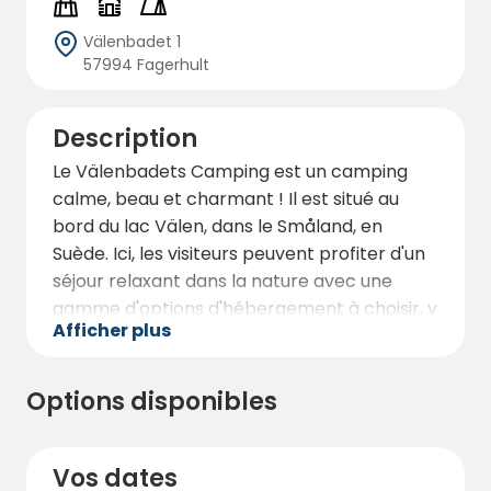
Välenbadet 1
57994 Fagerhult
Description
Le Välenbadets Camping est un camping
calme, beau et charmant ! Il est situé au
bord du lac Välen, dans le Småland, en
Suède. Ici, les visiteurs peuvent profiter d'un
séjour relaxant dans la nature avec une
gamme d'options d'hébergement à choisir, y
Afficher plus
compris des cabines pour la nuit.
Le camping dispose d'installations telles
Options disponibles
qu'une petite tour de plongée, une aire de
jeux, un mini-golf, une location de kayaks, un
bistro et une réception. Le camping a
Vos dates
récemment changé de propriétaire et est