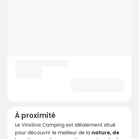
pas, vous trouverez également la
piscine de
plein air de Vinslöv
, avec des bassins pour
les enfants comme pour les adultes – idéale
lors des chaudes journées d’été.
À proximité
Le Vinslövs Camping est idéalement situé
pour découvrir le meilleur de la
nature, de