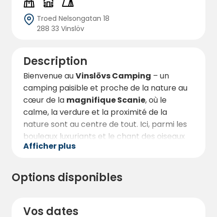
Troed Nelsongatan 18
288 33 Vinslöv
Description
Bienvenue au
Vinslövs Camping
– un
camping paisible et proche de la nature au
cœur de la
magnifique Scanie
, où le
calme, la verdure et la proximité de la
nature sont au centre de tout. Ici, parmi les
bouleaux luxuriants et le chant des oiseaux
Afficher plus
du matin au soir, vous trouverez un lieu
conçu pour la détente, le ressourcement et
des expériences de camping authentiques.
Options disponibles
Réservation pour les entreprises ?
–
contactez-nous directement à l’adresse
Vos dates
suivante :
info@vinslovscamping.se