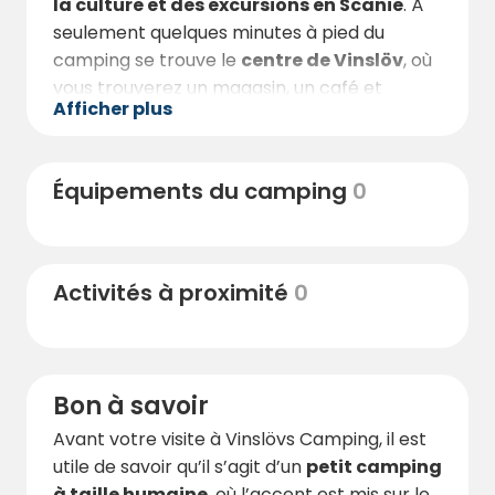
la culture et des excursions en Scanie
. À
seulement quelques minutes à pied du
camping se trouve le
centre de Vinslöv
, où
vous trouverez un magasin, un café et
Afficher plus
d’autres services. Vous y trouverez
également une gare, ce qui facilite l’accès à
d’autres destinations.
Équipements du camping
0
En train ou en voiture, vous rejoignez
Kristianstad en environ 15 à 20 minutes
,
où vous attend un large choix de
Activités à proximité
0
restaurants, de commerces, de bars et
d’offres culturelles. Pour celles et ceux qui
souhaitent effectuer une excursion plus
longue, il est également possible de se
Bon à savoir
rendre à la journée à
Malmö, Lund ou
même au Danemark
.
Avant votre visite à Vinslövs Camping, il est
utile de savoir qu’il s’agit d’un
petit camping
Plusieurs sites touristiques appréciés se
à taille humaine
, où l’accent est mis sur le